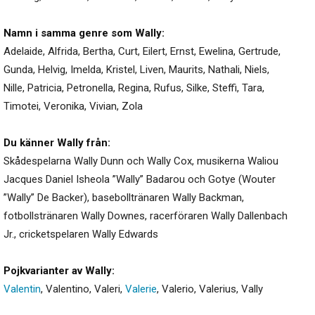
Namn i samma genre som Wally:
Adelaide
,
Alfrida
,
Bertha
,
Curt
,
Eilert
,
Ernst
,
Ewelina
,
Gertrude
,
Gunda
,
Helvig
,
Imelda
,
Kristel
,
Liven
,
Maurits
,
Nathali
,
Niels
,
Nille
,
Patricia
,
Petronella
,
Regina
,
Rufus
,
Silke
,
Steffi
,
Tara
,
Timotei
,
Veronika
,
Vivian
,
Zola
Du känner Wally från:
Skådespelarna Wally Dunn och Wally Cox, musikerna Waliou
Jacques Daniel Isheola ”Wally” Badarou och Gotye (Wouter
”Wally” De Backer), basebolltränaren Wally Backman,
fotbollstränaren Wally Downes, racerföraren Wally Dallenbach
Jr., cricketspelaren Wally Edwards
Pojkvarianter av Wally:
Valentin
,
Valentino
,
Valeri
,
Valerie
,
Valerio
,
Valerius
,
Vally