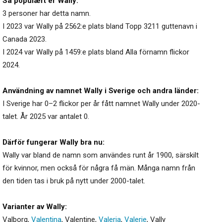
Så populært er Wally:
3 personer har detta namn.
I 2023 var Wally på 2562:e plats bland Topp 3211 guttenavn i
Canada 2023.
I 2024 var Wally på 1459:e plats bland Alla förnamn flickor
2024.
Användning av namnet Wally i Sverige och andra länder:
I Sverige har 0–2 flickor per år fått namnet Wally under 2020-
talet. År 2025 var antalet 0.
Därför fungerar Wally bra nu:
Wally var bland de namn som användes runt år 1900, särskilt
för kvinnor, men också för några få män. Många namn från
den tiden tas i bruk på nytt under 2000-talet.
Varianter av Wally:
Valborg
,
Valentina
,
Valentine
,
Valeria
,
Valerie
,
Vally