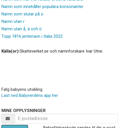
Namn som innehåller populära konsonanter
Namn som slutar på o
Namn utan r
Namn utan å, ä och ö
Topp 1816 jentenavn i Italia 2022
Källa(or):
Skatteverket.se och namnforskare Ivar Utne.
Følg babyens utvikling:
Last ned Babyverdens app her
MINE OPPLYSNINGER
Bekreftelseskode sendes til din e-post.