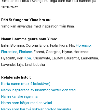
Yimo är lite i bruk i Sverige nu. Inga barn har fått namnet på
2020-talet.
Därför fungerar Yimo bra nu:
Yimo kan användas med inspiration från Kina.
Namn i samma genre som Yimo:
Birkir
,
Blomma
,
Corona
,
Enola
,
Fiola
,
Fiora
,
Flo
,
Florencio
,
Florentino
,
Floriane
,
Forest
,
Georgine
,
Hlynur
,
Hortense
,
Hyacinth
,
Keir
,
Koa
,
Krusmynta
,
Laufey
,
Laurentia
,
Laurentina
,
Lavendel
,
Lilje
,
Lind
,
Lobelia
Relaterade listor:
Korta namn (max 4 bokstäver)
Namn inspirerade av blommor, växter och träd
Namn kanske ingen har
Namn som börjar med en vokal
Namn som har två vokaler bredvid varandra