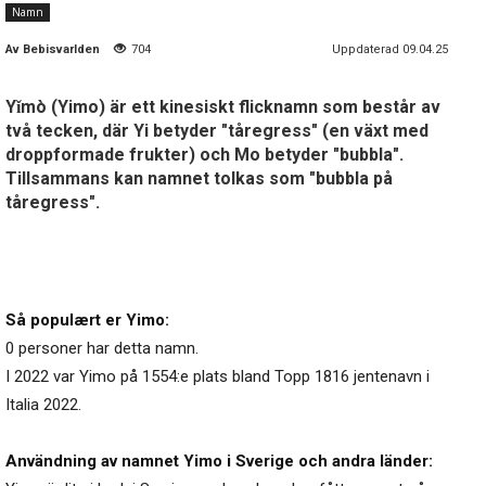
Namn
Av
Bebisvarlden
704
Uppdaterad 09.04.25
Yǐmò (Yimo) är ett kinesiskt flicknamn som består av
två tecken, där Yi betyder "tåregress" (en växt med
droppformade frukter) och Mo betyder "bubbla".
Tillsammans kan namnet tolkas som "bubbla på
tåregress".
Så populært er Yimo:
0 personer har detta namn.
I 2022 var Yimo på 1554:e plats bland Topp 1816 jentenavn i
Italia 2022.
Användning av namnet Yimo i Sverige och andra länder: