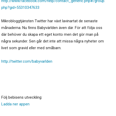
http://www.facebook.com/help/contact_generic.php#/group.
php?gid=55310347633
Mikrobloggtjänsten Twitter har växt lavinartat de senaste
månaderna. Nu finns Babyvärlden även där. För att följa oss
där behöver du skapa ett eget konto men det gör man på
några sekunder. Sen går det inte att missa några nyheter om
livet som gravid eller med småbarn.
http://twitter.com/babyvarlden
Följ bebisens utveckling:
Ladda ner appen