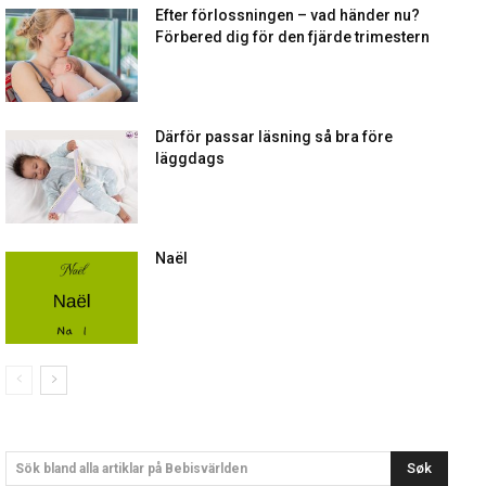
Efter förlossningen – vad händer nu?
Förbered dig för den fjärde trimestern
Därför passar läsning så bra före
läggdags
Naël
Søk
Sök bland alla artiklar på Bebisvärlden