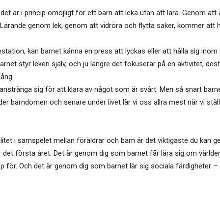
 är i princip omöjligt för ett barn att leka utan att lära. Genom att 
. Lärande genom lek, genom att vidröra och flytta saker, kommer att 
estation, kan barnet känna en press att lyckas eller att hålla sig ino
 Barnet styr leken själv, och ju längre det fokuserar på en aktivitet, des
gång.
te anstränga sig för att klara av något som är svårt. Men så snart ba
der barndomen och senare under livet lär vi oss allra mest när vi stäl
alitet i samspelet mellan föräldrar och barn är det viktigaste du kan g
r det första året. Det är genom dig som barnet får lära sig om världen
för. Och det är genom dig som barnet lär sig sociala färdigheter – 