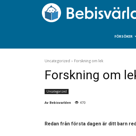
FÖRSÖKER
Uncategorized
Forskning om lek
Forskning om le
Uncategorized
Av
Bebisvarlden
470
Redan från första dagen är ditt barn re