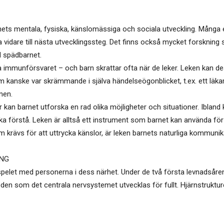
arnets mentala, fysiska, känslomässiga och sociala utveckling. Många
vidare till nästa utvecklingssteg. Det finns också mycket forskning s
 spädbarnet.
ka immunförsvaret – och barn skrattar ofta när de leker. Leken kan d
 kanske var skrämmande i själva händelseögonblicket, t.ex. ett läk
onen.
 kan barnet utforska en rad olika möjligheter och situationer. Ibland
 förstå. Leken är alltså ett instrument som barnet kan använda för 
 krävs för att uttrycka känslor, är leken barnets naturliga kommunik
ING
pelet med personerna i dess närhet. Under de två första levnadsåren 
oden som det centrala nervsystemet utvecklas för fullt. Hjärnstruktur