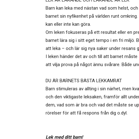
LEK ÄR LÄRANDE OCH LÄRANDE ÄR LEK
Barn kan leka med nästan vad som helst, och det
barnet sin nyfikenhet på världen runt omkring
kan eller inte kan göra.
Om leken fokuseras på ett resultat eller en pr
barnet lära sig i sitt eget tempo i en fri miljö.
att leka – och lär sig nya saker under resans 
I leken händer det av och till att barnet mås
att vilja prova på något ännu svårare. Både un
DU ÄR BARNETS BÄSTA LEKKAMRAT
Barn stimuleras av allting i sin närhet, men kv
och den viktigaste leksaken, framför allt unde
dem, vad som är bra och vad det måste se upp 
rörelser för att få respons från dig o.dyl.
Lek med ditt barn!