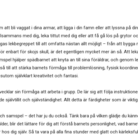
tt bli vaggat i dina armar, att ligga i din famn eller att lyssna på di
tillsammans med dig, leka tittut med dig eller att få gå lös på grytor 
s lekbegreppet till att omfatta nästan allt möjligt – från att bygga m
enbart för skojs skull, är det egentligen mycket mer än så. Att leka
mspel hjälper spädbarnet att knyta an till sina föräldrar, och genom l
kså till att stärka barnets förmåga till problemlösning, fysisk koord
utom självklart kreativitet och fantasi.
klar sin förmåga att arbeta i grupp. De lär sig att följa instruktio
självtillit och självständighet. Allt detta är färdigheter som är vikti
h samspel – det har ju du också. Tänk bara på vilken glädje du känner d
örälder, blir det lättare för dig att förstå barnets personlighet, vad ba
 hos dig själv. Så ta vara på alla fina stunder med glatt och kärleksfu