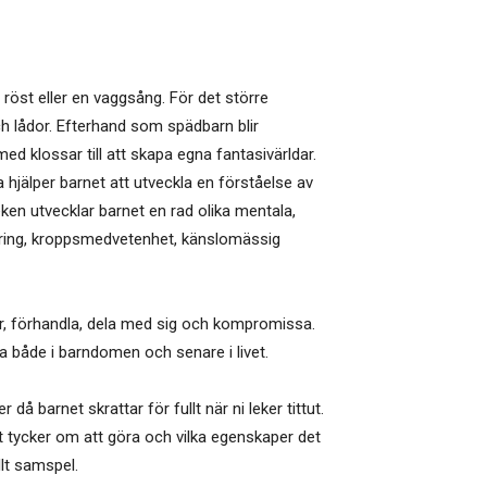
n röst eller en vaggsång. För det större
och lådor. Efterhand som spädbarn blir
ed klossar till att skapa egna fantasivärldar.
 hjälper barnet att utveckla en förståelse av
eken utvecklar barnet en rad olika mentala,
inering, kroppsmedvetenhet, känslomässig
ner, förhandla, dela med sig och kompromissa.
ga både i barndomen och senare i livet.
å barnet skrattar för fullt när ni leker tittut.
rnet tycker om att göra och vilka egenskaper det
llt samspel.