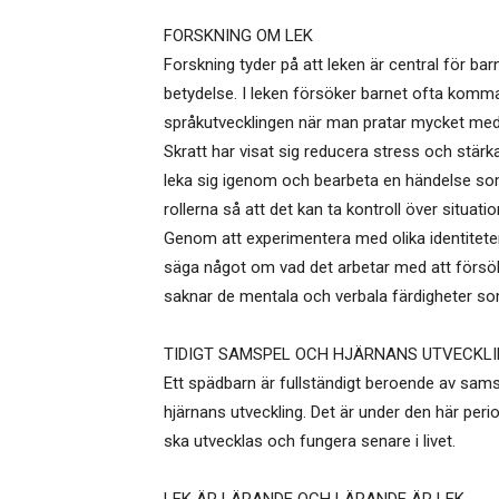
FORSKNING OM LEK
Forskning tyder på att leken är central för b
betydelse. I leken försöker barnet ofta komma 
språkutvecklingen när man pratar mycket med
Skratt har visat sig reducera stress och stär
leka sig igenom och bearbeta en händelse som
rollerna så att det kan ta kontroll över situati
Genom att experimentera med olika identiteter
säga något om vad det arbetar med att försöka
saknar de mentala och verbala färdigheter som
TIDIGT SAMSPEL OCH HJÄRNANS UTVECKL
Ett spädbarn är fullständigt beroende av sams
hjärnans utveckling. Det är under den här peri
ska utvecklas och fungera senare i livet.