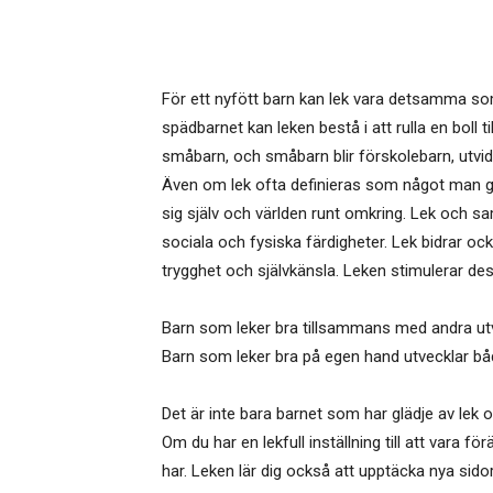
För ett nyfött barn kan lek vara detsamma som a
spädbarnet kan leken bestå i att rulla en boll 
småbarn, och småbarn blir förskolebarn, utvidga
Även om lek ofta definieras som något man gör 
sig själv och världen runt omkring. Lek och sa
sociala och fysiska färdigheter. Lek bidrar oc
trygghet och självkänsla. Leken stimulerar dess
Barn som leker bra tillsammans med andra utvec
Barn som leker bra på egen hand utvecklar både 
Det är inte bara barnet som har glädje av lek oc
Om du har en lekfull inställning till att vara f
har. Leken lär dig också att upptäcka nya sidor