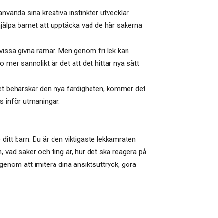
använda sina kreativa instinkter utvecklar
hjälpa barnet att upptäcka vad de här sakerna
m vissa givna ramar. Men genom fri lek kan
to mer sannolikt är det att det hittar nya sätt
rnet behärskar den nya färdigheten, kommer det
ls inför utmaningar.
e ditt barn. Du är den viktigaste lekkamraten
, vad saker och ting är, hur det ska reagera på
genom att imitera dina ansiktsuttryck, göra