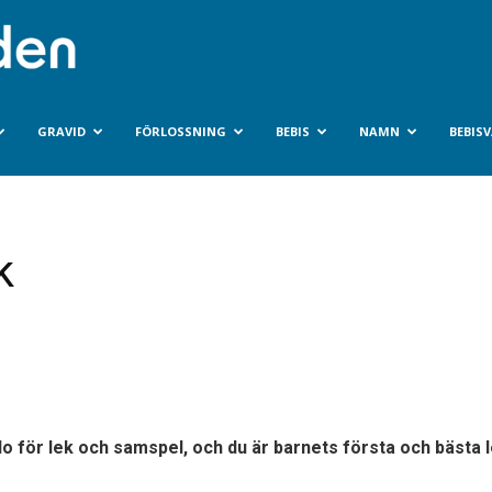
Bebisvarlden.se
GRAVID
FÖRLOSSNING
BEBIS
NAMN
BEBIS
k
do för lek och samspel, och du är barnets första och bästa 