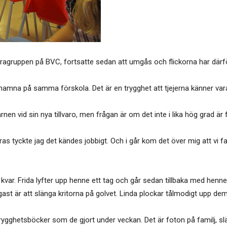
ragruppen på BVC, fortsatte sedan att umgås och flickorna har därf
le hamna på samma förskola. Det är en trygghet att tjejerna känner var
rnen vid sin nya tillvaro, men frågan är om det inte i lika hög grad ä
s tyckte jag det kändes jobbigt. Och i går kom det över mig att vi fak
r. Frida lyfter upp henne ett tag och går sedan tillbaka med henne t
ast är att slänga kritorna på golvet. Linda plockar tålmodigt upp de
gghetsböcker som de gjort under veckan. Det är foton på familj, s