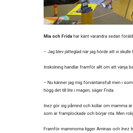
Mia och Frida
har känt varandra sedan föräld
– Jag blev jätteglad när jag hörde att vi skul
Inskolning handlar framför allt om att vänja ba
– Nu känner jag mig förväntansfull men i somra
högg det till lite i magen, säger Frida.
Inez gör sig påmind och kollar om mamma är kva
som är framplockade och börjar rita. Men rolig
Framför mammorna ligger Aminas och Inez try