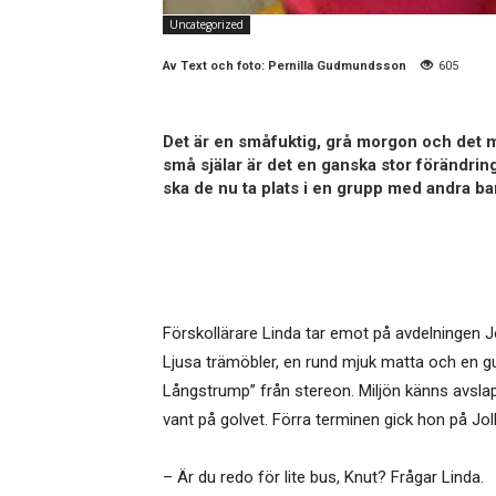
Uncategorized
Av
Text och foto: Pernilla Gudmundsson
605
Det är en småfuktig, grå morgon och det mä
små själar är det en ganska stor förändri
ska de nu ta plats i en grupp med andra b
Förskollärare Linda tar emot på avdelningen Jo
Ljusa trämöbler, en rund mjuk matta och en g
Långstrump” från stereon. Miljön känns avsla
vant på golvet. Förra terminen gick hon på Joll
– Är du redo för lite bus, Knut? Frågar Linda.