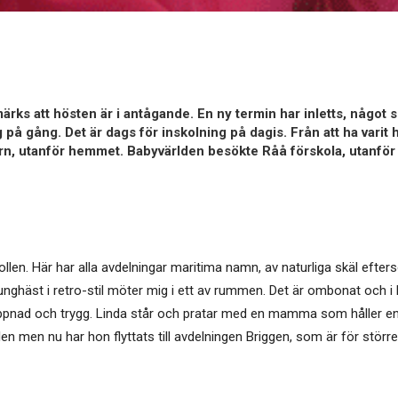
rks att hösten är i antågande. En ny termin har inletts, något 
ng på gång. Det är dags för inskolning på dagis. Från att ha v
arn, utanför hemmet. Babyvärlden besökte Råå förskola, utanför
llen. Här har alla avdelningar maritima namn, av naturliga skäl efter
unghäst i retro-stil möter mig i ett av rummen. Det är ombonat och 
ppnad och trygg. Linda står och pratar med en mamma som håller en 
en men nu har hon flyttats till avdelningen Briggen, som är för större