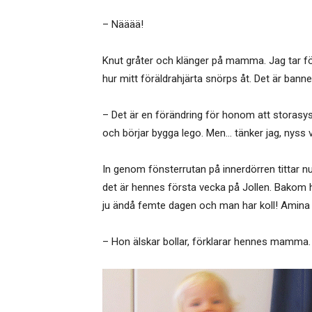
– Nääää!
Knut gråter och klänger på mamma. Jag tar för g
hur mitt föräldrahjärta snörps åt. Det är ban
– Det är en förändring för honom att storasyst
och börjar bygga lego. Men… tänker jag, nyss v
In genom fönsterrutan på innerdörren tittar nu 
det är hennes första vecka på Jollen. Bako
ju ändå femte dagen och man har koll! Amina f
– Hon älskar bollar, förklarar hennes mamma.