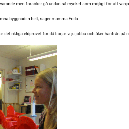
rvarande men försöker gå undan så mycket som möjligt för att vänja 
i lämna byggnaden helt, säger mamma Frida.
ar det riktiga eldprovet för då börjar vi ju jobba och åker härifrån på