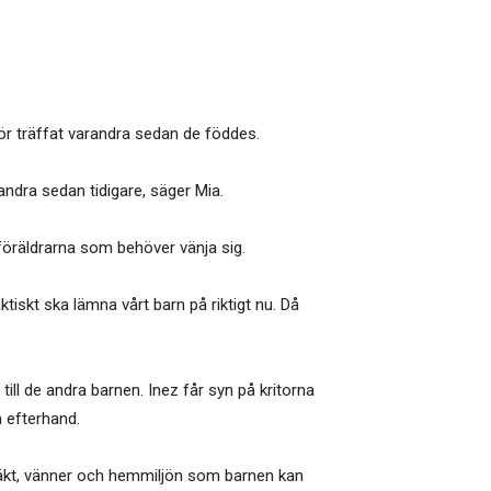
ör träffat varandra sedan de föddes.
andra sedan tidigare, säger Mia.
r föräldrarna som behöver vänja sig.
tiskt ska lämna vårt barn på riktigt nu. Då
ill de andra barnen. Inez får syn på kritorna
m efterhand.
läkt, vänner och hemmiljön som barnen kan