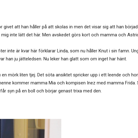
ivet att han håller på att skolas in men det visar sig att han började
ne mig inte lätt det här. Men avskedet görs kort och mamma och Astri
er inte är kvar här förklarar Linda, som nu håller Knut i sin famn. U
ar han ju jätteledsen. Nu leker han glatt som om inget har hänt.
en mörk liten tjej. Det söta ansiktet spricker upp i ett leende och ho
m henne kommer mamma Mia och kompisen Inez med mamma Frida. Småt
år syn på en boll och börjar genast trixa med den.