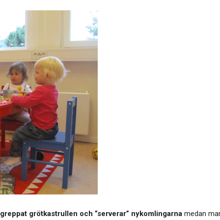
r greppat grötkastrullen och ”serverar” nykomlingarna
medan mammo