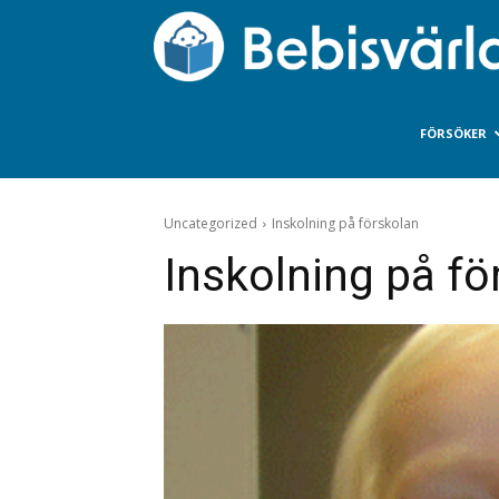
FÖRSÖKER
Uncategorized
Inskolning på förskolan
Inskolning på fö