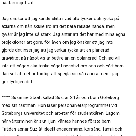
nästan inget val.
Jag önskar att jag kunde skita i vad alla tycker och rycka på
axlarna om nån skulle tro att det bara råkade hända, men
tyvärr är jag inte så stark. Jag antar att det har med mina egna
projektioner att göra, för även om jag önskar att jag inte
gjorde det inser jag att jag verkar tycka att en planerad
graviditet på något vis är bättre än en oplanerad. Och jag vill
inte att någon ska tänka något negativt om oss och vårt barn.
Jag vet att det är töntigt att spegla sig så i andra men… jag
gör tydligen det.
**** Suzanne Staaf, kallad Suz, är 24 år och bor i Göteborg
med sin fästman. Hon läser personalvetarprogrammet vid
Göteborgs universitet och arbetar för studentkåren. Lagom
när vårterminen är slut i juni väntas hennes första barn.
Fritiden ägnar Suz åt ideellt engagemang, körsång, familj och