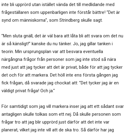
inte bli upprörd utan istället vända det till medlidande med
frågeställaren som uppenbarligen inte förstår bättre! ”Det är
synd om människorna”, som Strindberg skulle sagt.
”Men sluta gnäll, det är väl bara att låta bli att svara om det nu
är så känsligt!” kanske du nu tänker. Jo, jag gillar tanken i
teorin. Min ursprungsplan var att besvara eventuella
närgångna frågor från personer som jag inte stod så nära
med just att jag tycker att det är privat, både för att jag tycker
det och för att markera. Det höll inte ens första gången jag
fick frågan, då svarade jag chockat att: ”Det tycker jag är en
väldigt privat fråga! Och ja.”
För samtidigt som jag vill markera inser jag att ett sådant svar
antagligen skulle tolkas som ett nej. Då skulle personen som
frågar tro att jag blir upprörd just därför att det inte var
planerat, vilket jag inte vill att de ska tro. Så därför har jag