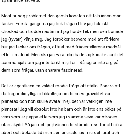
spännande att veta.
Mest är nog problemet den gamla konsten att tala innan man
tänker. Första gångerna jag fick frågan blev jag faktiskt
chockad och trodde nästan att jag hörde fel, men sen började
jag (tyvärr) vänja mig. Jag försöker besvara med att förklara
hur jag tänker om frågan, oftast med frågeställarens medhåll
efter en stund. Men ska jag vara ärlig hade jag kanske sagt det
samma själv om jag inte tänkt mig för… Så jag är inte arg på
dem som frågar, utan snarare fascinerad.
Det är egentligen en väldigt modig fråga att ställa. Ponera att
du frågar din ytliga jobbkollega om hennes graviditet var
planerad och hon skulle svara: ”Nej, det var verkligen inte
planerat! Jag vill absolut inte ha barn och är inte ens säker på
vem som är pappa eftersom jag i samma veva var otrogen
utan skydd. Så jag och pojkvännen bestämde oss för att göra
abort och bokade tid men sen ångrade jag mig och grät och