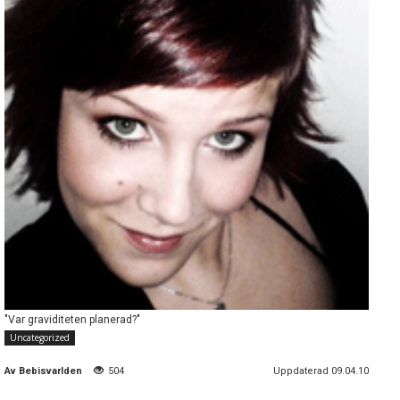
"Var graviditeten planerad?"
Uncategorized
Av
Bebisvarlden
504
Uppdaterad 09.04.10