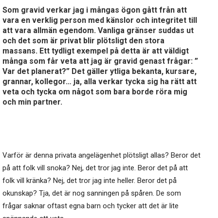
Som gravid verkar jag i mångas ögon gått från att
vara en verklig person med känslor och integritet till
att vara allmän egendom. Vanliga gränser suddas ut
och det som är privat blir plötsligt den stora
massans. Ett tydligt exempel på detta är att väldigt
många som får veta att jag är gravid genast frågar: ”
Var det planerat?” Det gäller ytliga bekanta, kursare,
grannar, kollegor… ja, alla verkar tycka sig ha rätt att
veta och tycka om något som bara borde röra mig
och min partner.
Varför är denna privata angelägenhet plötsligt allas? Beror det
på att folk vill snoka? Nej, det tror jag inte. Beror det på att
folk vill kränka? Nej, det tror jag inte heller. Beror det på
okunskap? Tja, det är nog sanningen på spåren. De som
frågar saknar oftast egna barn och tycker att det är lite