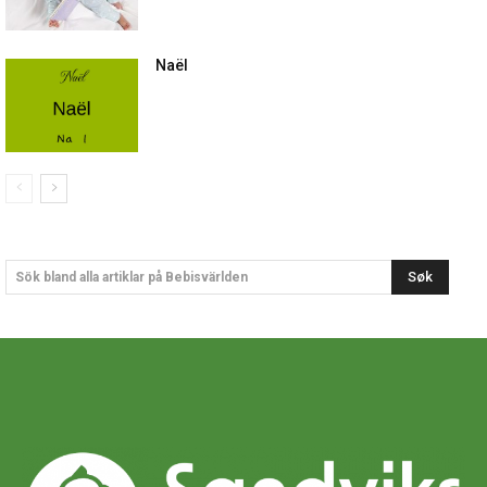
Naël
Søk
Sök bland alla artiklar på Bebisvärlden