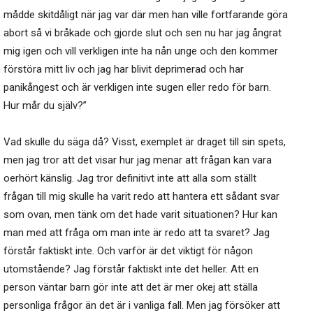
mådde skitdåligt när jag var där men han ville fortfarande göra
abort så vi bråkade och gjorde slut och sen nu har jag ångrat
mig igen och vill verkligen inte ha nån unge och den kommer
förstöra mitt liv och jag har blivit deprimerad och har
panikångest och är verkligen inte sugen eller redo för barn.
Hur mår du själv?”
Vad skulle du säga då? Visst, exemplet är draget till sin spets,
men jag tror att det visar hur jag menar att frågan kan vara
oerhört känslig. Jag tror definitivt inte att alla som ställt
frågan till mig skulle ha varit redo att hantera ett sådant svar
som ovan, men tänk om det hade varit situationen? Hur kan
man med att fråga om man inte är redo att ta svaret? Jag
förstår faktiskt inte. Och varför är det viktigt för någon
utomstående? Jag förstår faktiskt inte det heller. Att en
person väntar barn gör inte att det är mer okej att ställa
personliga frågor än det är i vanliga fall. Men jag försöker att