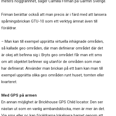
meters noggrannhet, säger Camilla Friman på Garmin Sverige.
Friman berättar också att man precis är i färd med att lansera
spårningsbrickan GTU-10 som ett verktyg ämnat även till
föräldrar.
– Man kan till exempel upprätta virtuella inhägnade områden,
så kallade geo områden, där man definierar området där det
är okej att befinna sig i. Bryts geo området får man ett sms
om att objektet befinner sig utanför de områden som man
har definierat. Använder man brickan på ett barn kan man till
exempel upprätta olika geo områden runt huset, tomten eller
kvarteret.
Med GPS på armen
En annan möjlighet är Brickhouse GPS Child locator. Den ser
nästan ut som en vanlig armbandsklocka, men är mer än det.
Via sms eller pc kan föräldrarna lokalisera barnet genom att