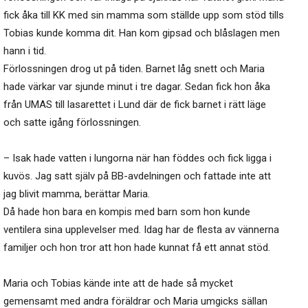
fick åka till KK med sin mamma som ställde upp som stöd tills
Tobias kunde komma dit. Han kom gipsad och blåslagen men
hann i tid.
Förlossningen drog ut på tiden. Barnet låg snett och Maria
hade värkar var sjunde minut i tre dagar. Sedan fick hon åka
från UMAS till lasarettet i Lund där de fick barnet i rätt läge
och satte igång förlossningen.
– Isak hade vatten i lungorna när han föddes och fick ligga i
kuvös. Jag satt själv på BB-avdelningen och fattade inte att
jag blivit mamma, berättar Maria.
Då hade hon bara en kompis med barn som hon kunde
ventilera sina upplevelser med. Idag har de flesta av vännerna
familjer och hon tror att hon hade kunnat få ett annat stöd.
Maria och Tobias kände inte att de hade så mycket
gemensamt med andra föräldrar och Maria umgicks sällan