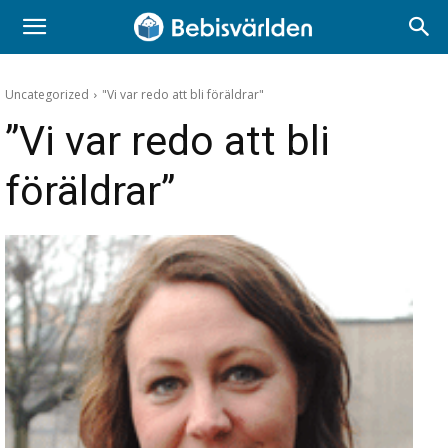
Uncategorized
"Vi var redo att bli föräldrar"
”Vi var redo att bli
föräldrar”