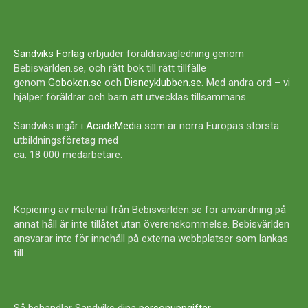
Sandviks Förlag
erbjuder föräldravägledning genom
Bebisvärlden.se, och rätt bok till rätt tillfälle
genom
Goboken.se
och
Disneyklubben.se
. Med andra ord – vi
hjälper föräldrar och barn att utvecklas tillsammans.
Sandviks ingår i
AcadeMedia
som är norra Europas största
utbildningsföretag med
ca. 18 000 medarbetare.
Kopiering av material från Bebisvärlden.se för användning på
annat håll är inte tillåtet utan överenskommelse. Bebisvärlden
ansvarar inte för innehåll på externa webbplatser som länkas
till.
Så behandlar Sandviks dina
personuppgifter
.