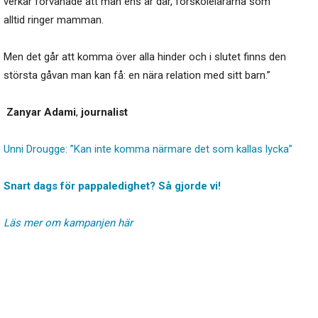
verkar förvånade att man ens är där, förskolelärarna som
alltid ringer mamman.
Men det går att komma över alla hinder och i slutet finns den
största gåvan man kan få: en nära relation med sitt barn.”
Zanyar Adami
,
journalist
Unni Drougge: ”Kan inte komma närmare det som kallas lycka”
Snart dags för pappaledighet? Så gjorde vi!
Läs mer om kampanjen här