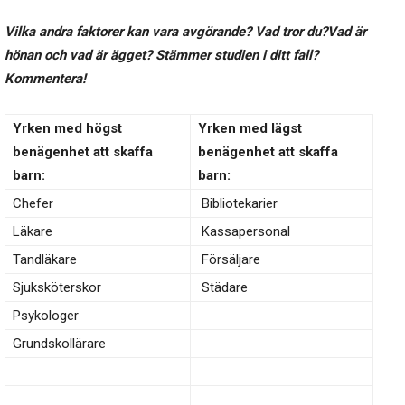
Vilka andra faktorer kan vara avgörande? Vad tror du?Vad är
hönan och vad är ägget? Stämmer studien i ditt fall?
Kommentera!
Yrken med högst
Yrken med lägst
benägenhet att skaffa
benägenhet att skaffa
barn:
barn:
Chefer
Bibliotekarier
Läkare
Kassapersonal
Tandläkare
Försäljare
Sjuksköterskor
Städare
Psykologer
Grundskollärare