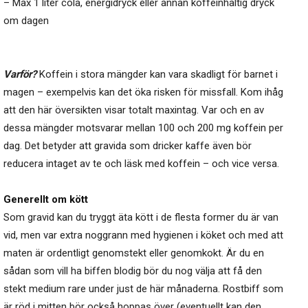
– Max 1 liter cola, energidryck eller annan koffeinhaltig dryck
om dagen
Varför?
Koffein i stora mängder kan vara skadligt för barnet i
magen – exempelvis kan det öka risken för missfall. Kom ihåg
att den här översikten visar totalt maxintag. Var och en av
dessa mängder motsvarar mellan 100 och 200 mg koffein per
dag. Det betyder att gravida som dricker kaffe även bör
reducera intaget av te och läsk med koffein – och vice versa.
Generellt om kött
Som gravid kan du tryggt äta kött i de flesta former du är van
vid, men var extra noggrann med hygienen i köket och med att
maten är ordentligt genomstekt eller genomkokt. Är du en
sådan som vill ha biffen blodig bör du nog välja att få den
stekt medium rare under just de här månaderna. Rostbiff som
är röd i mitten bör också hoppas över (eventuellt kan den