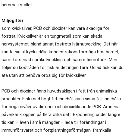
hemma i stället.
Miljögifter
som kvicksilver, PCB och dioxiner kan vara skadliga för
fostret. Kvicksilver är en tungmetall som kan skada
nervsystemet, bland annat fostrets hjärnutveckling. Det här
kan ta sig uttryck i dålig koncentrationsförmåga hos barnet,
samt försenad språkutveckling och sämre finmotorik. Men
följer du kostråden för fisk är det ingen fara. Odlad fisk kan du
äta utan att behöva oroa dig för kvicksilver.
PCB och dioxiner finns huvudsakligen i fett från animaliska
produkter. Fisk med högt fettinnehåll kan i vissa fall innehålla
för höga nivåer av dioxiner och dioxinliknande PCB. Ämnena
påverkar kroppen på flera olika sätt. Exponering under längre
tid kan – även i små mängder – leda till förändringar i
immunförsvaret och fortplantningsförmågan, framkalla