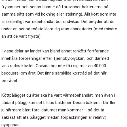
frysas ner och sedan tinas – då försvinner bakterierna på
samma sätt som vid kokning eller stekning). Allt kött som inte
är ordentligt värmebehandlat bör undvikas. Det betyder att du
under en period måste klara dig utan charkuterier (med mindre
än att de varit frysta).
I vissa delar av landet kan bland annat renkött fortfarande
innehålla föroreningar efter Tjernobylolyckan, och därmed
viss radioaktivitet. Gravida bör inte få i sig mer än 40.000
becquerel om året. Det finns särskilda kostråd på det här
området.
Köttpålägget du äter ska ha varit värmebehandlat, men även i
sådant pålägg kan det bildas bakterier. Dessa bakterier blir fler
ju närmare bäst före-datumet man kommer – så det är
säkrast att äta pålägget medan förpackningen är relativt
nyöppnad.