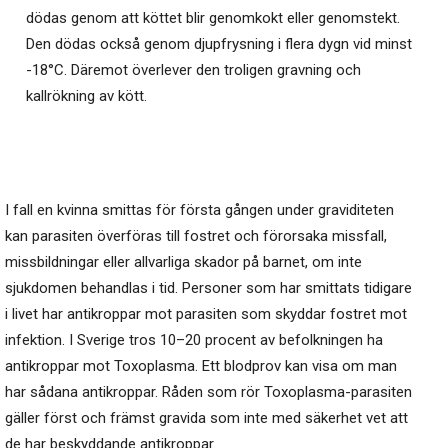
dödas genom att köttet blir genomkokt eller genomstekt.
Den dödas också genom djupfrysning i flera dygn vid minst
-18°C. Däremot överlever den troligen gravning och
kallrökning av kött.
I fall en kvinna smittas för första gången under graviditeten
kan parasiten överföras till fostret och förorsaka missfall,
missbildningar eller allvarliga skador på barnet, om inte
sjukdomen behandlas i tid. Personer som har smittats tidigare
i livet har antikroppar mot parasiten som skyddar fostret mot
infektion. I Sverige tros 10–20 procent av befolkningen ha
antikroppar mot Toxoplasma. Ett blodprov kan visa om man
har sådana antikroppar. Råden som rör Toxoplasma-parasiten
gäller först och främst gravida som inte med säkerhet vet att
de har beskyddande antikroppar.