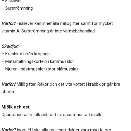
– Fisklever
– Surströmming
Varför?
Fisklever kan innehålla miljögifter samt för mycket
vitamin A. Surströmming är inte värmebehandlad.
Skaldjur:
– Krabbkött från kroppen
– Matsmältningskörteln i kammusslor
– Njuren i hästmusslor (stor blåmussla)
Varför?
Miljögifter. Räkor och det vita köttet i krabbklor går bra
att äta.
Mjölk och ost:
Opastöriserad mjölk och ost av opastöriserad mjölk.
Varför?
Inom EU ska alla mejeriprodukter vara märkta om