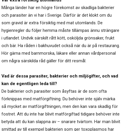
Var extra försiktig utomlands
Många länder har en högre förekomst av skadliga bakterier
och parasiter än vi har i Sverige. Därför är det klokt om du
som gravid är extra försiktig med mat utomlands. De
hygienregler du följer hemma måste tillämpas ännu strängare
i utlandet. Undvik särskilt rått kött, osköljda grönsaker, frukt
och bär. Ha råden i bakhuvudet också när du är på restaurang.
Hör gärna med barnmorska, läkare eller annan vårdpersonal
om några särskilda råd gäller för ditt resmål.
Vad är dessa parasiter, bakterier och miljögifter, och vad
kan de egentligen leda till?
De bakterier och parasiter som åsyftas är de som ofta
förknippas med matförgiftning. Du behöver inte själv märka
så mycket av matförgiftningen, men den kan vara skadlig för
fostret. Att du inte har blivit matförgiftad tidigare behöver inte
betyda att du kan slappna av – snarare tvärtom. Har man blivit
smittad av till exempel bakterien som ger toxoplasmos har