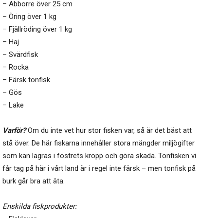
– Abborre över 25 cm
– Öring över 1 kg
– Fjällröding över 1 kg
– Haj
– Svärdfisk
– Rocka
– Färsk tonfisk
– Gös
– Lake
Varför?
Om du inte vet hur stor fisken var, så är det bäst att
stå över. De här fiskarna innehåller stora mängder miljögifter
som kan lagras i fostrets kropp och göra skada. Tonfisken vi
får tag på här i vårt land är i regel inte färsk – men tonfisk på
burk går bra att äta.
Enskilda fiskprodukter: