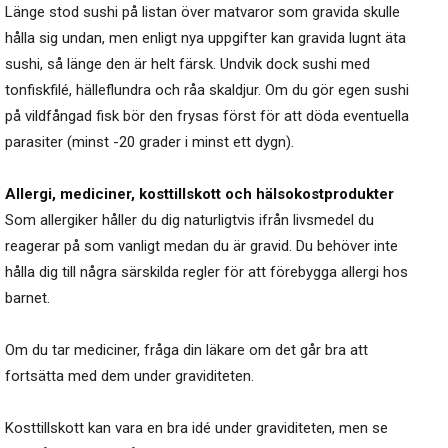
Länge stod sushi på listan över matvaror som gravida skulle
hålla sig undan, men enligt nya uppgifter kan gravida lugnt äta
sushi, så länge den är helt färsk. Undvik dock sushi med
tonfiskfilé, hälleflundra och råa skaldjur. Om du gör egen sushi
på vildfångad fisk bör den frysas först för att döda eventuella
parasiter (minst -20 grader i minst ett dygn).
Allergi, mediciner, kosttillskott och hälsokostprodukter
Som allergiker håller du dig naturligtvis ifrån livsmedel du
reagerar på som vanligt medan du är gravid. Du behöver inte
hålla dig till några särskilda regler för att förebygga allergi hos
barnet.
Om du tar mediciner, fråga din läkare om det går bra att
fortsätta med dem under graviditeten.
Kosttillskott kan vara en bra idé under graviditeten, men se