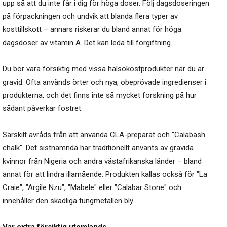
upp så att du inte får i dig för höga doser. Följ dagsdoseringen
på förpackningen och undvik att blanda flera typer av
kosttillskott – annars riskerar du bland annat för höga
dagsdoser av vitamin A. Det kan leda till förgiftning.
Du bör vara försiktig med vissa hälsokostprodukter när du är
gravid. Ofta används örter och nya, obeprövade ingredienser i
produkterna, och det finns inte så mycket forskning på hur
sådant påverkar fostret.
Särskilt avråds från att använda CLA-preparat och "Calabash
chalk". Det sistnämnda har traditionellt använts av gravida
kvinnor från Nigeria och andra västafrikanska länder – bland
annat för att lindra illamående. Produkten kallas också för "La
Craie", "Argile Nzu", "Mabele" eller "Calabar Stone" och
innehåller den skadliga tungmetallen bly.