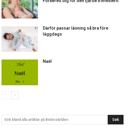
Förbered dig för den fjärde trimestern
Därför passar läsning så bra före
läggdags
Naël
Søk
Sök bland alla artiklar på Bebisvärlden