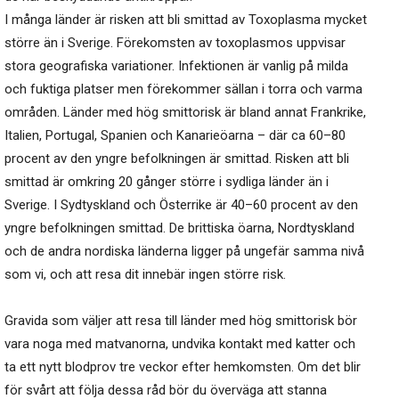
I många länder är risken att bli smittad av Toxoplasma mycket
större än i Sverige. Förekomsten av toxoplasmos uppvisar
stora geografiska variationer. Infektionen är vanlig på milda
och fuktiga platser men förekommer sällan i torra och varma
områden. Länder med hög smittorisk är bland annat Frankrike,
Italien, Portugal, Spanien och Kanarieöarna – där ca 60–80
procent av den yngre befolkningen är smittad. Risken att bli
smittad är omkring 20 gånger större i sydliga länder än i
Sverige. I Sydtyskland och Österrike är 40–60 procent av den
yngre befolkningen smittad. De brittiska öarna, Nordtyskland
och de andra nordiska länderna ligger på ungefär samma nivå
som vi, och att resa dit innebär ingen större risk.
Gravida som väljer att resa till länder med hög smittorisk bör
vara noga med matvanorna, undvika kontakt med katter och
ta ett nytt blodprov tre veckor efter hemkomsten. Om det blir
för svårt att följa dessa råd bör du överväga att stanna