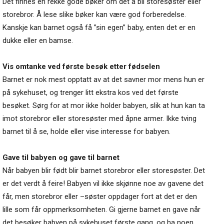
Det finnes en rekke gode bøker om det å bli storesøster eller
storebror. Å lese slike bøker kan være god forberedelse.
Kanskje kan barnet også få ”sin egen” baby, enten det er en
dukke eller en bamse.
Vis omtanke ved første besøk etter fødselen
Barnet er nok mest opptatt av at det savner mor mens hun er
på sykehuset, og trenger litt ekstra kos ved det første
besøket. Sørg for at mor ikke holder babyen, slik at hun kan ta
imot storebror eller storesøster med åpne armer. Ikke tving
barnet til å se, holde eller vise interesse for babyen.
Gave til babyen og gave til barnet
Når babyen blir født blir barnet storebror eller storesøster. Det
er det verdt å feire! Babyen vil ikke skjønne noe av gavene det
får, men storebror eller –søster oppdager fort at det er den
lille som får oppmerksomheten. Gi gjerne barnet en gave når
det besøker babyen på sykehuset første gang, og ha noen