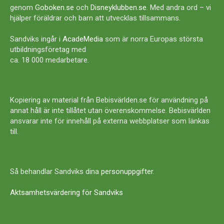
genom
Goboken.se
och
Disneyklubben.se
. Med andra ord – vi
hjälper föräldrar och barn att utvecklas tillsammans.
Sandviks ingår i
AcadeMedia
som är norra Europas största
utbildningsföretag med
ca. 18 000 medarbetare.
Kopiering av material från Bebisvärlden.se för användning på
annat håll är inte tillåtet utan överenskommelse. Bebisvärlden
ansvarar inte för innehåll på externa webbplatser som länkas
till.
Så behandlar Sandviks dina
personuppgifter
.
Aktsamhetsvärdering för Sandviks