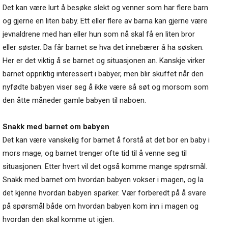
Det kan være lurt å besøke slekt og venner som har flere barn
og gjerne en liten baby. Ett eller flere av barna kan gjerne være
jevnaldrene med han eller hun som nå skal få en liten bror
eller søster. Da får barnet se hva det innebærer å ha søsken.
Her er det viktig å se barnet og situasjonen an. Kanskje virker
barnet oppriktig interessert i babyer, men blir skuffet når den
nyfødte babyen viser seg å ikke være så søt og morsom som
den åtte måneder gamle babyen til naboen.
Snakk med barnet om babyen
Det kan være vanskelig for barnet å forstå at det bor en baby i
mors mage, og barnet trenger ofte tid til å venne seg til
situasjonen. Etter hvert vil det også komme mange spørsmål.
Snakk med barnet om hvordan babyen vokser i magen, og la
det kjenne hvordan babyen sparker. Vær forberedt på å svare
på spørsmål både om hvordan babyen kom inn i magen og
hvordan den skal komme ut igjen.