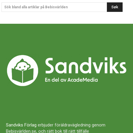
Søk
Sök bland alla artiklar på Bebisvärlden
Sandviks Förlag
erbjuder föräldravägledning genom
Bebisvärlden.se, och rätt bok till rätt tillfälle