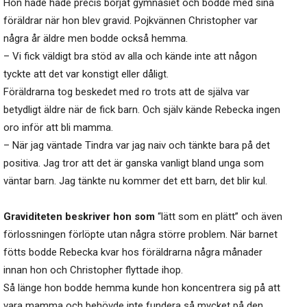
Hon hade hade precis börjat gymnasiet och bodde med sina
föräldrar när hon blev gravid. Pojkvännen Christopher var
några år äldre men bodde också hemma.
– Vi fick väldigt bra stöd av alla och kände inte att någon
tyckte att det var konstigt eller dåligt.
Föräldrarna tog beskedet med ro trots att de själva var
betydligt äldre när de fick barn. Och själv kände Rebecka ingen
oro inför att bli mamma.
– När jag väntade Tindra var jag naiv och tänkte bara på det
positiva. Jag tror att det är ganska vanligt bland unga som
väntar barn. Jag tänkte nu kommer det ett barn, det blir kul.
Graviditeten beskriver hon som
“lätt som en plätt” och även
förlossningen förlöpte utan några större problem. När barnet
fötts bodde Rebecka kvar hos föräldrarna några månader
innan hon och Christopher flyttade ihop.
Så länge hon bodde hemma kunde hon koncentrera sig på att
vara mamma och behövde inte fundera så mycket på den