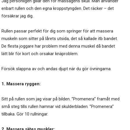
Jag personligen gillar den för massagens skull. Man använder
enbart rullen och den egna kroppstyngden. Det räcker – det
försäkrar jag dig.
Rullen passar perfekt för dig som springer för att massera
muskeln som sitter på lårets utsida, det så kallade itb bandet.
De flesta joggare har problem med denna muskel då bandet
lätt blir för kort och orsakar knäproblem.
Försök slappna av och andas djupt när du gör övningarna.
1. Massera ryggen:
Sitt på rullen som jag visar på bilden. ”Promenera” framåt med
små steg tills rullen hamnar vid skulderbladen. ”Promenera”
tillbaka. Gör 10 rullningar.
2. Massera sätes muskler: