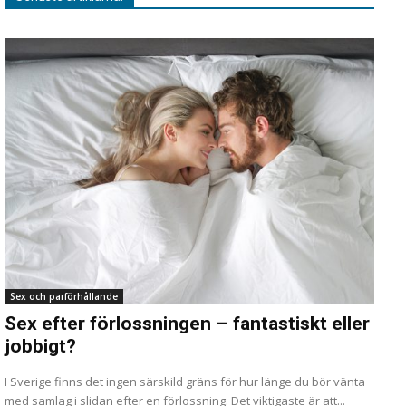
Sex och parförhållande
Sex efter förlossningen – fantastiskt eller
jobbigt?
I Sverige finns det ingen särskild gräns för hur länge du bör vänta
med samlag i slidan efter en förlossning. Det viktigaste är att...