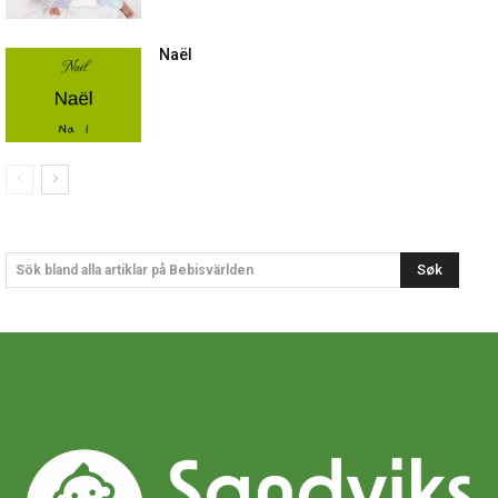
Naël
Søk
Sök bland alla artiklar på Bebisvärlden