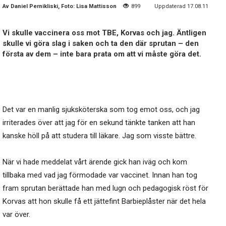
Av
Daniel Pernikliski, Foto: Lisa Mattisson
899
Uppdaterad 17.08.11
Vi skulle vaccinera oss mot TBE, Korvas och jag. Äntligen
skulle vi göra slag i saken och ta den där sprutan – den
första av dem – inte bara prata om att vi måste göra det.
Det var en manlig sjuksköterska som tog emot oss, och jag
irriterades över att jag för en sekund tänkte tanken att han
kanske höll på att studera till läkare. Jag som visste bättre.
När vi hade meddelat vårt ärende gick han iväg och kom
tillbaka med vad jag förmodade var vaccinet. Innan han tog
fram sprutan berättade han med lugn och pedagogisk röst för
Korvas att hon skulle få ett jättefint Barbieplåster när det hela
var över.