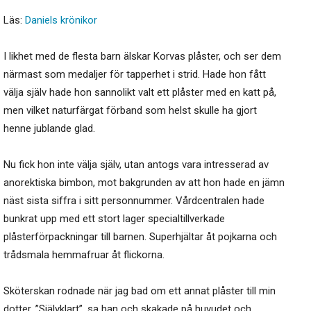
Läs:
Daniels krönikor
I likhet med de flesta barn älskar Korvas plåster, och ser dem
närmast som medaljer för tapperhet i strid. Hade hon fått
välja själv hade hon sannolikt valt ett plåster med en katt på,
men vilket naturfärgat förband som helst skulle ha gjort
henne jublande glad.
Nu fick hon inte välja själv, utan antogs vara intresserad av
anorektiska bimbon, mot bakgrunden av att hon hade en jämn
näst sista siffra i sitt personnummer. Vårdcentralen hade
bunkrat upp med ett stort lager specialtillverkade
plåsterförpackningar till barnen. Superhjältar åt pojkarna och
trådsmala hemmafruar åt flickorna.
Sköterskan rodnade när jag bad om ett annat plåster till min
dotter. ”Självklart”, sa han och skakade på huvudet och