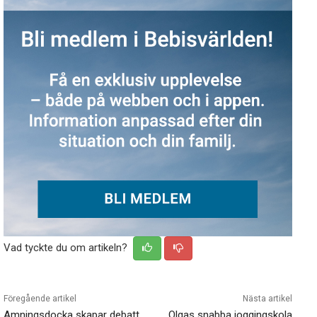
Vad tyckte du om artikeln?
Föregående artikel
Nästa artikel
Amningsdocka skapar debatt
Olgas snabba joggingskola