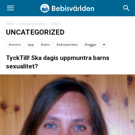
Hem
Uncategorized
Sida 3
UNCATEGORIZED
Annons
App
Bebis
Bebisvärlden
Bloggar
TyckTill! Ska dagis uppmuntra barns
sexualitet?