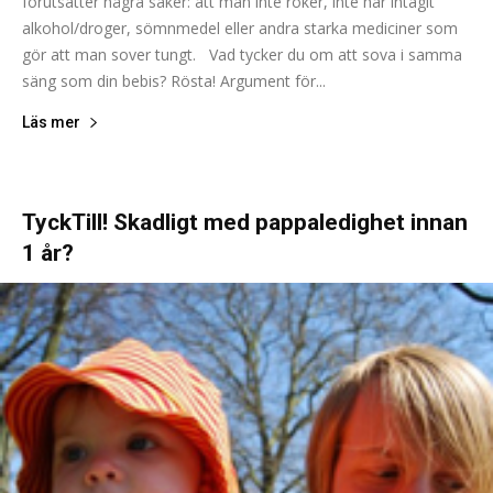
förutsätter några saker: att man inte röker, inte har intagit
alkohol/droger, sömnmedel eller andra starka mediciner som
gör att man sover tungt. Vad tycker du om att sova i samma
säng som din bebis? Rösta! Argument för...
Läs mer
TyckTill! Skadligt med pappaledighet innan
1 år?