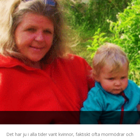
Det har ju i alla tider varit kvinnor, faktiskt ofta mormödrar och