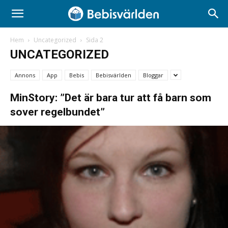
Hem
Uncategorized
Sida 2
UNCATEGORIZED
Annons
App
Bebis
Bebisvärlden
Bloggar
MinStory: ”Det är bara tur att få barn som
sover regelbundet”