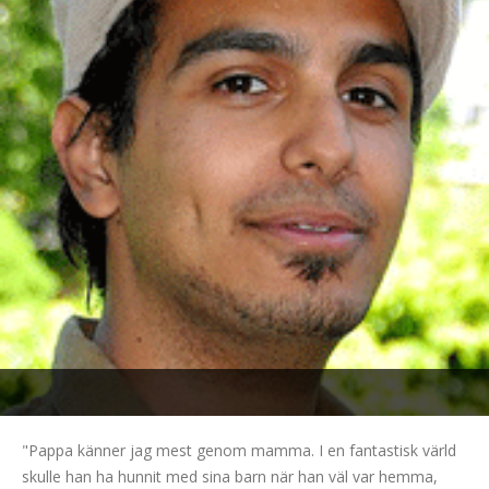
"Pappa känner jag mest genom mamma. I en fantastisk värld
skulle han ha hunnit med sina barn när han väl var hemma,