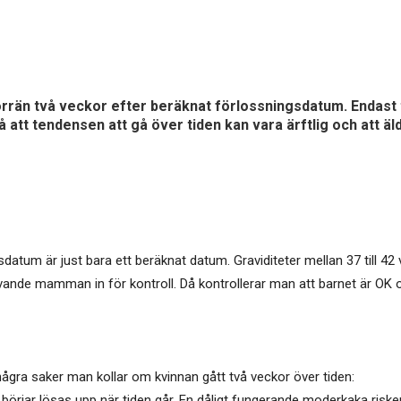
örrän två veckor efter beräknat förlossningsdatum. Endast tv
 att tendensen att gå över tiden kan vara ärftlig och att 
atum är just bara ett beräknat datum. Graviditeter mellan 37 till 42
ande mamman in för kontroll. Då kontrollerar man att barnet är OK o
t några saker man kollar om kvinnan gått två veckor över tiden:
jar lösas upp när tiden går. En dåligt fungerande moderkaka riskerar a