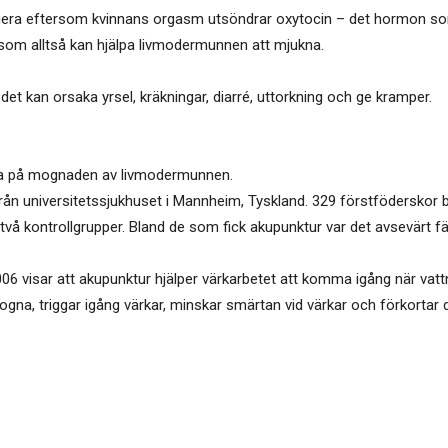
ngera eftersom kvinnans orgasm utsöndrar oxytocin – det hormon som 
om alltså kan hjälpa livmodermunnen att mjukna.
et kan orsaka yrsel, kräkningar, diarré, uttorkning och ge kramper.
nda på mognaden av livmodermunnen.
ök från universitetssjukhuset i Mannheim, Tyskland. 329 förstfödersko
å kontrollgrupper. Bland de som fick akupunktur var det avsevärt fä
 visar att akupunktur hjälper värkarbetet att komma igång när vattn
na, triggar igång värkar, minskar smärtan vid värkar och förkortar d