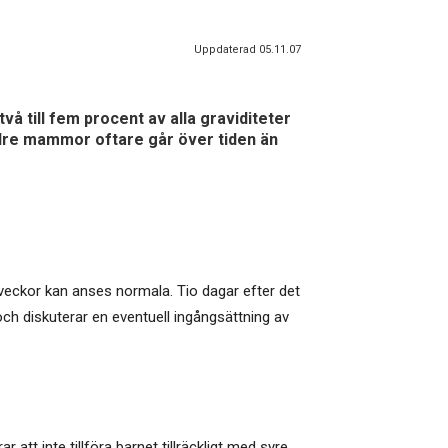
Uppdaterad 05.11.07
å till fem procent av alla graviditeter
äldre mammor oftare går över tiden än
 veckor kan anses normala. Tio dagar efter det
ch diskuterar en eventuell ingångsättning av
tt inte tillföra barnet tillräckligt med syre.