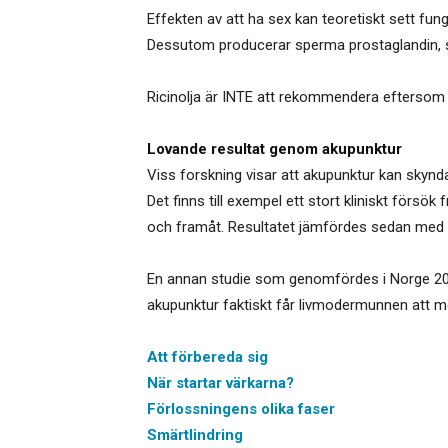
Effekten av att ha sex kan teoretiskt sett fu
Dessutom producerar sperma prostaglandin, s
Ricinolja är INTE att rekommendera eftersom d
Lovande resultat genom akupunktur
Viss forskning visar att akupunktur kan sky
Det finns till exempel ett stort kliniskt förs
och framåt. Resultatet jämfördes sedan med tv
En annan studie som genomfördes i Norge 2006
akupunktur faktiskt får livmodermunnen att mog
Att förbereda sig
När startar värkarna?
Förlossningens olika faser
Smärtlindring