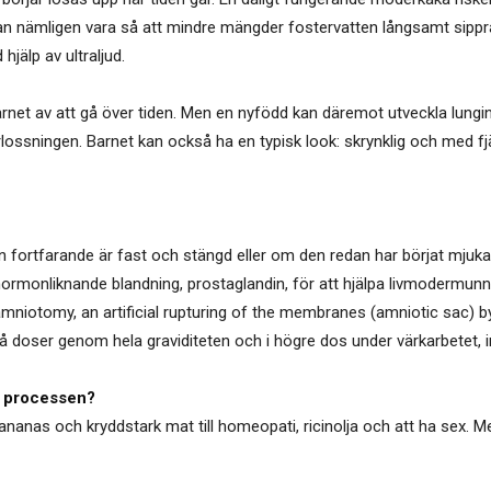
kan nämligen vara så att mindre mängder fostervatten långsamt sippra
hjälp av ultraljud.
barnet av att gå över tiden. Men en nyfödd kan däremot utveckla lun
rlossningen. Barnet kan också ha en typisk look: skrynklig och med fj
fortfarande är fast och stängd eller om den redan har börjat mjuka
hormonliknande blandning, prostaglandin, för att hjälpa livmodermu
mniotomy, an artificial rupturing of the membranes (amniotic sac)
 doser genom hela graviditeten och i högre dos under värkarbetet, i
å processen?
 ananas och kryddstark mat till homeopati, ricinolja och att ha sex. 