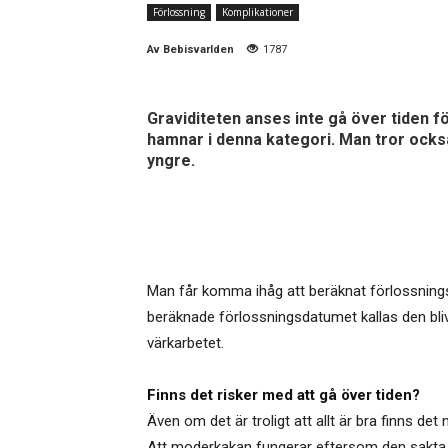
Förlossning
Komplikationer
Av
Bebisvarlden
1787
Graviditeten anses inte gå över tiden f
hamnar i denna kategori. Man tror också
yngre.
Man får komma ihåg att beräknat förlossningsd
beräknade förlossningsdatumet kallas den bliv
värkarbetet.
Finns det risker med att gå över tiden?
Även om det är troligt att allt är bra finns de
Att moderkakan fungerar eftersom den sakta bör