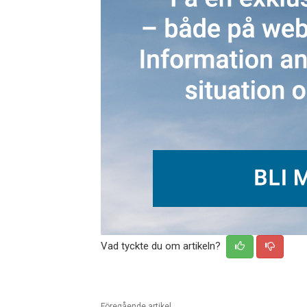
Vad tyckte du om artikeln?
Föregående artikel