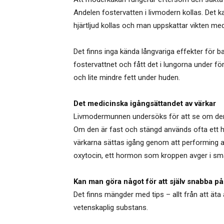
Andelen fostervatten i livmodern kollas. Det 
hjärtljud kollas och man uppskattar vikten med 
Det finns inga kända långvariga effekter för 
fostervattnet och fått det i lungorna under fö
och lite mindre fett under huden.
Det medicinska igångsättandet av värkar
Livmodermunnen undersöks för att se om den 
Om den är fast och stängd används ofta ett 
värkarna sättas igång genom att performing a
oxytocin, ett hormon som kroppen avger i små
Kan man göra något för att själv snabba p
Det finns mängder med tips – allt från att äta
vetenskaplig substans.