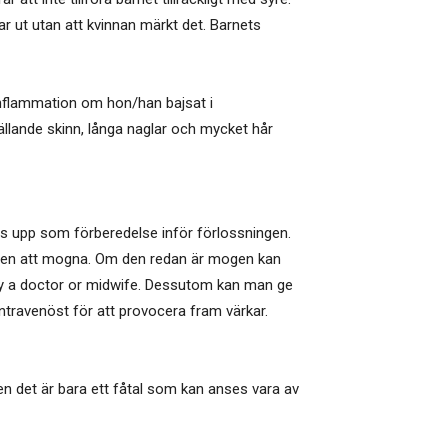
r ut utan att kvinnan märkt det. Barnets
ginflammation om hon/han bajsat i
ällande skinn, långa naglar och mycket hår
s upp som förberedelse inför förlossningen.
nnen att mogna. Om den redan är mogen kan
 by a doctor or midwife. Dessutom kan man ge
ntravenöst för att provocera fram värkar.
Men det är bara ett fåtal som kan anses vara av