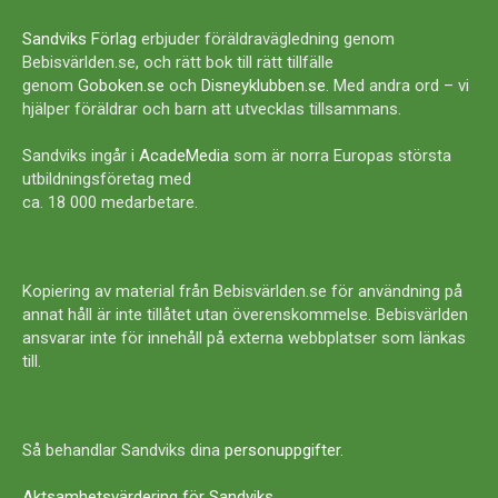
Sandviks Förlag
erbjuder föräldravägledning genom
Bebisvärlden.se, och rätt bok till rätt tillfälle
genom
Goboken.se
och
Disneyklubben.se
. Med andra ord – vi
hjälper föräldrar och barn att utvecklas tillsammans.
Sandviks ingår i
AcadeMedia
som är norra Europas största
utbildningsföretag med
ca. 18 000 medarbetare.
Kopiering av material från Bebisvärlden.se för användning på
annat håll är inte tillåtet utan överenskommelse. Bebisvärlden
ansvarar inte för innehåll på externa webbplatser som länkas
till.
Så behandlar Sandviks dina
personuppgifter
.
Aktsamhetsvärdering för Sandviks