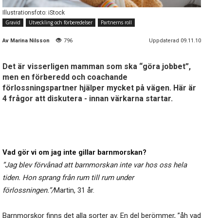
Illustrationsfoto: iStock
Gravid
Utveckling och förberedelser
Partnerns roll
Av
Marina Nilsson
796
Uppdaterad 09.11.10
Det är visserligen mamman som ska “göra jobbet”,
men en förberedd och coachande
förlossningspartner hjälper mycket på vägen. Här är
4 frågor att diskutera - innan värkarna startar.
Vad gör vi om jag inte gillar barnmorskan?
”Jag blev förvånad att barnmorskan inte var hos oss hela
tiden. Hon sprang från rum till rum under
förlossningen.”/
Martin, 31 år.
Barnmorskor finns det alla sorter av. En del berömmer, ”åh vad