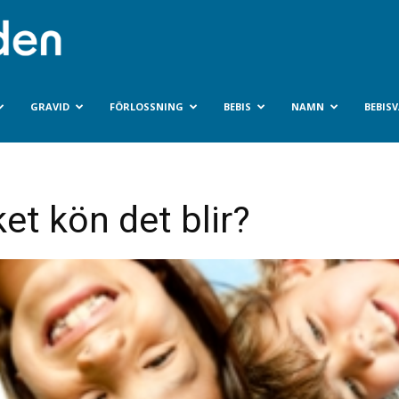
Bebisvarlden.se
GRAVID
FÖRLOSSNING
BEBIS
NAMN
BEBIS
et kön det blir?