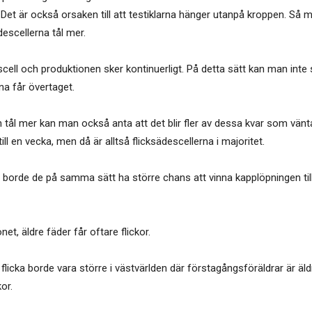
 Det är också orsaken till att testiklarna hänger utanpå kroppen. Så
descellerna tål mer.
cell och produktionen sker kontinuerligt. På detta sätt kan man inte
na får övertaget.
h tål mer kan man också anta att det blir fler av dessa kvar som vä
ll en vecka, men då är alltså flicksädescellerna i majoritet.
borde de på samma sätt ha större chans att vinna kapplöpningen ti
t, äldre fäder får oftare flickor.
flicka borde vara större i västvärlden där förstagångsföräldrar är äld
or.