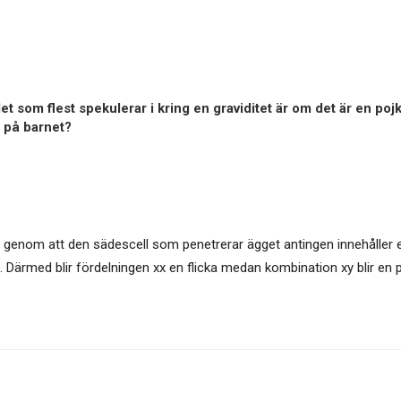
t som flest spekulerar i kring en graviditet är om det är en poj
r på barnet?
 genom att den sädescell som penetrerar ägget antingen innehåller 
. Därmed blir fördelningen xx en flicka medan kombination xy blir en p