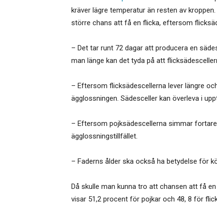
kräver lägre temperatur än resten av kroppen.
större chans att få en flicka, eftersom flicksä
– Det tar runt 72 dagar att producera en sädes
man länge kan det tyda på att flicksädesceller
– Eftersom flicksädescellerna lever längre oc
ägglossningen. Sädesceller kan överleva i uppti
– Eftersom pojksädescellerna simmar fortare 
ägglossningstillfället.
– Faderns ålder ska också ha betydelse för köne
Då skulle man kunna tro att chansen att få en 
visar 51,2 procent för pojkar och 48, 8 för flick