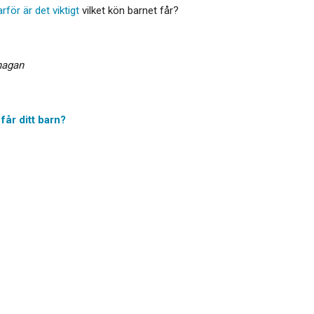
arför är det viktigt
vilket kön barnet får?
anagan
får ditt barn?