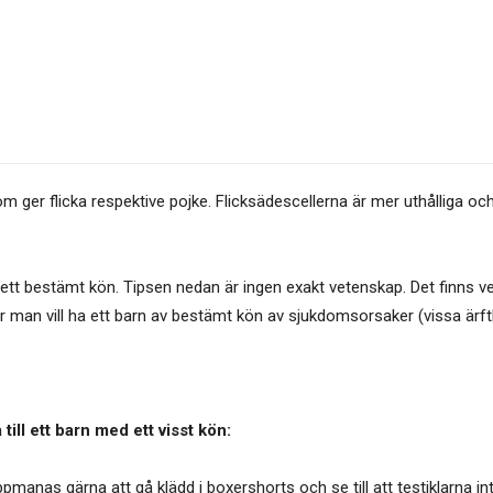
om ger flicka respektive pojke. Flicksädescellerna är mer uthålliga o
 ett bestämt kön. Tipsen nedan är ingen exakt vetenskap. Det finns ve
l där man vill ha ett barn av bestämt kön av sjukdomsorsaker (vissa är
ill ett barn med ett visst kön:
pmanas gärna att gå klädd i boxershorts och se till att testiklarna in