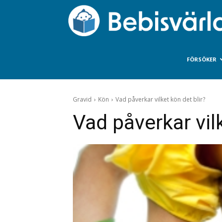
FÖRSÖKER
Gravid
Kön
Vad påverkar vilket kön det blir?
Vad påverkar vilk