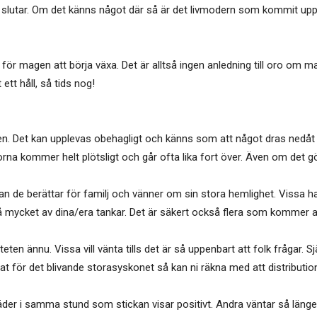
 slutar. Om det känns något där så är det livmodern som kommit upp
id för magen att börja växa. Det är alltså ingen anledning till oro om
ett håll, så tids nog!
n. Det kan upplevas obehagligt och känns som att något dras nedåt i
na kommer helt plötsligt och går ofta lika fort över. Även om det gör j
nan de berättar för familj och vänner om sin stora hemlighet. Vissa 
 mycket av dina/era tankar. Det är säkert också flera som kommer att
eten ännu. Vissa vill vänta tills det är så uppenbart att folk frågar. Sjä
at för det blivande storasyskonet så kan ni räkna med att distribution
er i samma stund som stickan visar positivt. Andra väntar så läng