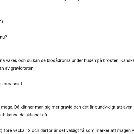
4)
 nu?
arna växer, och du kan se blodådrorna under huden på brösten. Kansk
an av graviditeten
känslomässigt…
mage. Då känner man sig mer gravid och det är oundvikligt att även and
att känna delaktighet då.
 före vecka 12 och därför är det väldigt få som märker att magen vä