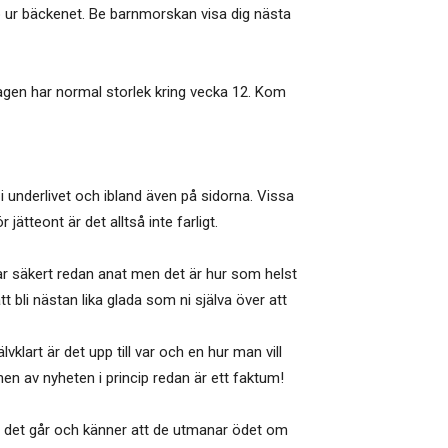
 ur bäckenet. Be barnmorskan visa dig nästa
 magen har normal storlek kring vecka 12. Kom
 underlivet och ibland även på sidorna. Vissa
ätteont är det alltså inte farligt.
har säkert redan anat men det är hur som helst
 bli nästan lika glada som ni själva över att
lvklart är det upp till var och en hur man vill
en av nyheten i princip redan är ett faktum!
e det går och känner att de utmanar ödet om