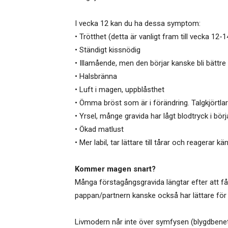
I vecka 12 kan du ha dessa symptom:
• Trötthet (detta är vanligt fram till vecka 12-1
• Ständigt kissnödig
• Illamående, men den börjar kanske bli bättre
• Halsbränna
• Luft i magen, uppblåsthet
• Ömma bröst som är i förändring. Talgkjörtl
• Yrsel, månge gravida har lågt blodtryck i börj
• Ökad matlust
• Mer labil, tar lättare till tårar och reagerar 
Kommer magen snart?
Många förstagångsgravida längtar efter att få 
pappan/partnern kanske också har lättare för 
Livmodern når inte över symfysen (blygdbenet)