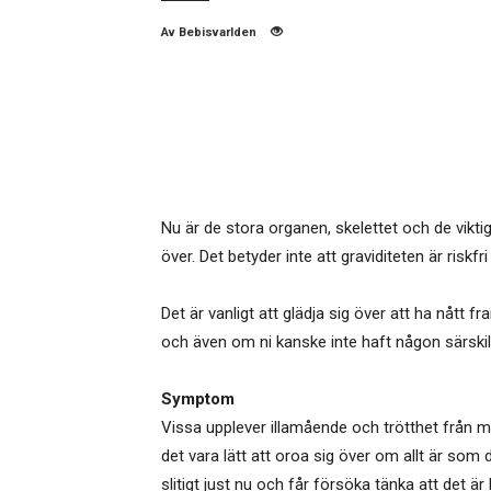
Av
Bebisvarlden
Nu är de stora organen, skelettet och de vikti
över. Det betyder inte att graviditeten är risk
Det är vanligt att glädja sig över att ha nått fr
och även om ni kanske inte haft någon särskild
Symptom
Vissa upplever illamående och trötthet från m
det vara lätt att oroa sig över om allt är so
slitigt just nu och får försöka tänka att det är