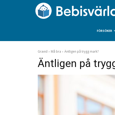
FÖRSÖKER
Gravid
Må bra
Äntligen på trygg mark?
Äntligen på try