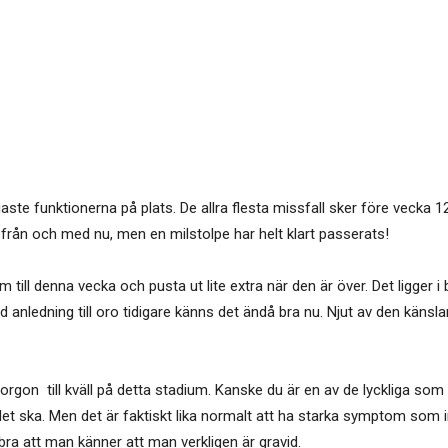
gaste funktionerna på plats. De allra flesta missfall sker före vecka
fri från och med nu, men en milstolpe har helt klart passerats!
am till denna vecka och pusta ut lite extra när den är över. Det ligger i
 anledning till oro tidigare känns det ändå bra nu. Njut av den känsla
orgon till kväll på detta stadium. Kanske du är en av de lyckliga som
m det ska. Men det är faktiskt lika normalt att ha starka symptom som
 bra att man känner att man verkligen är gravid.