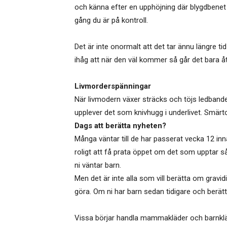
och känna efter en upphöjning där blygdbenet
gång du är på kontroll.
Det är inte onormalt att det tar ännu längre t
ihåg att när den väl kommer så går det bara åt 
Livmorderspänningar
När livmodern växer sträcks och töjs ledbande
upplever det som knivhugg i underlivet. Smärtor
Dags att berätta nyheten?
Många väntar till de har passerat vecka 12 in
roligt att få prata öppet om det som upptar så
ni väntar barn.
Men det är inte alla som vill berätta om gravidit
göra. Om ni har barn sedan tidigare och berätt
Vissa börjar handla mammakläder och barnkläd