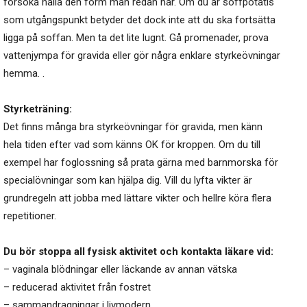
försöka hålla den form man redan har. Om du är soffpotatis
som utgångspunkt betyder det dock inte att du ska fortsätta
ligga på soffan. Men ta det lite lugnt. Gå promenader, prova
vattenjympa för gravida eller gör några enklare styrkeövningar
hemma. .
Styrketräning:
Det finns många bra styrkeövningar för gravida, men känn
hela tiden efter vad som känns OK för kroppen. Om du till
exempel har foglossning så prata gärna med barnmorska för
specialövningar som kan hjälpa dig. Vill du lyfta vikter är
grundregeln att jobba med lättare vikter och hellre köra flera
repetitioner.
Du bör stoppa all fysisk aktivitet och kontakta läkare vid:
– vaginala blödningar eller läckande av annan vätska
– reducerad aktivitet från fostret
– sammandragningar i livmodern