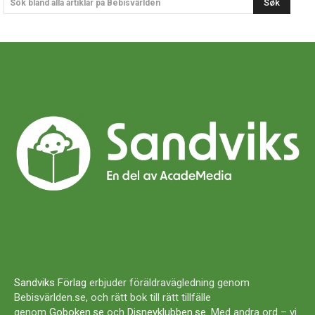
Søk
Sök bland alla artiklar på Bebisvärlden
Sandviks Förlag
erbjuder föräldravägledning genom
Bebisvärlden.se, och rätt bok till rätt tillfälle
genom
Goboken.se
och
Disneyklubben.se
. Med andra ord – vi