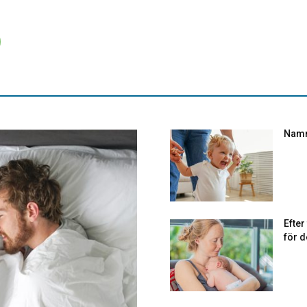
Namn
Efte
för d