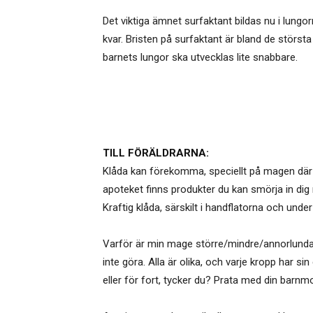
Det viktiga ämnet surfaktant bildas nu i lungorna
kvar. Bristen på surfaktant är bland de störst
barnets lungor ska utvecklas lite snabbare.
TILL FÖRÄLDRARNA:
Klåda kan förekomma, speciellt på magen där h
apoteket finns produkter du kan smörja in dig 
Kraftig klåda, särskilt i handflatorna och und
Varför är min mage större/mindre/annorlunda 
inte göra. Alla är olika, och varje kropp har s
eller för fort, tycker du? Prata med din barnmo