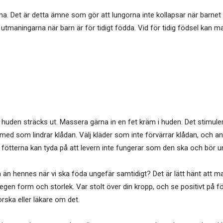
. Det är detta ämne som gör att lungorna inte kollapsar när barnet andas
a utmaningarna när barn är för tidigt födda. Vid för tidig födsel kan
uden sträcks ut. Massera gärna in en fet kräm i huden. Det stimulerar
med som lindrar klådan. Välj kläder som inte förvärrar klådan, och an
er fötterna kan tyda på att levern inte fungerar som den ska och bör 
än hennes när vi ska föda ungefär samtidigt? Det är lätt hänt att 
in egen form och storlek. Var stolt över din kropp, och se positivt på 
rska eller läkare om det.