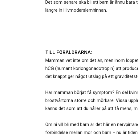
Det som senare ska bli ett barn är ännu bara t
längre in i livmoderslemhinnan.
TILL FÖRÄLDRARNA:
Mamman vet inte om det än, men inom loppet a
hCG (humant koriongonadotropin) att producera
det knappt ger något utslag på ett graviditet
Har mamman börjat få symptom? En del kvinnor
bröstvårtorna större och mörkare. Vissa upplev
känns det som att du håller på att få mens, 
Om ni vill bli med barn är det här en nervpirr
förbindelse mellan mor och barn – nu är tiden 