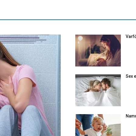
Varfö
Sex e
Namn