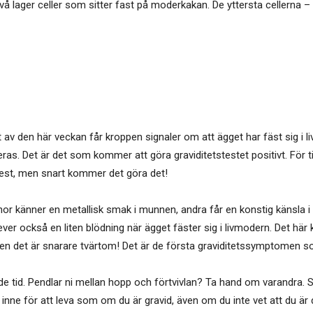
vå lager celler som sitter fast på moderkakan. De yttersta cellerna –
v den här veckan får kroppen signaler om att ägget har fäst sig i l
s. Det är det som kommer att göra graviditetstestet positivt. För t
stest, men snart kommer det göra det!
 känner en metallisk smak i munnen, andra får en konstig känsla i 
er också en liten blödning när ägget fäster sig i livmodern. Det här k
men det är snarare tvärtom! Det är de första graviditetssymptomen s
ande tid. Pendlar ni mellan hopp och förtvivlan? Ta hand om varandra. 
inne för att leva som om du är gravid, även om du inte vet att du är 