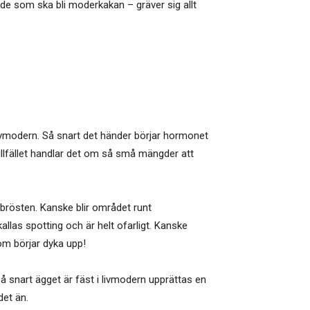
 de som ska bli moderkakan – gräver sig allt
ivmodern. Så snart det händer börjar hormonet
illfället handlar det om så små mängder att
brösten. Kanske blir området runt
allas spotting och är helt ofarligt. Kanske
om börjar dyka upp!
Så snart ägget är fäst i livmodern upprättas en
det än.