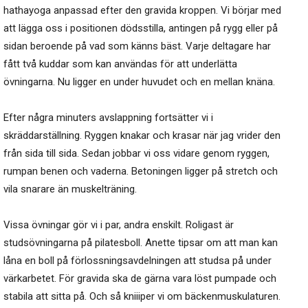
hathayoga anpassad efter den gravida kroppen. Vi börjar med
att lägga oss i positionen dödsstilla, antingen på rygg eller på
sidan beroende på vad som känns bäst. Varje deltagare har
fått två kuddar som kan användas för att underlätta
övningarna. Nu ligger en under huvudet och en mellan knäna.
Efter några minuters avslappning fortsätter vi i
skräddarställning. Ryggen knakar och krasar när jag vrider den
från sida till sida. Sedan jobbar vi oss vidare genom ryggen,
rumpan benen och vaderna. Betoningen ligger på stretch och
vila snarare än muskelträning.
Vissa övningar gör vi i par, andra enskilt. Roligast är
studsövningarna på pilatesboll. Anette tipsar om att man kan
låna en boll på förlossningsavdelningen att studsa på under
värkarbetet. För gravida ska de gärna vara löst pumpade och
stabila att sitta på. Och så kniiiper vi om bäckenmuskulaturen.