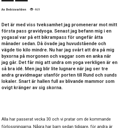
Av
Bebisvarlden
469
Det är med viss tveksamhet jag promenerar mot mitt
första pass gravidyoga. Senast jag befann mig i en
yogasal var på ett bikrampass för ungefär åtta
månader sedan. Då övade jag huvudstående och
vägde tio kilo mindre. Nu har jag svårt att dra på mig
byxorna på morgonen och vaggar som en anka när
jag går. Det får mig att undra om yoga verkligen är en
så bra idé. Men jag blir lite lugnare när jag ser tre
andra gravidmagar utanför porten till Rund och sunds
lokaler. Snart är hallen full av blivande mammor som
ovigt kränger av sig skorna.
Alla har passerat vecka 30 och vi pratar om de kommande
förlossningarna. Några har barn sedan tidigare, för andra är