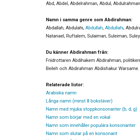
Abd
,
Abdel
,
Abdelrahman
,
Abdul
,
Abdulrahma
Namn i samma genre som Abdirahman:
Abdallah
,
Abdulahi
,
Abdullah
,
Abdullahi
,
Abdul
Natanael
,
Ruftalem
,
Sulaiman
,
Suleiman
,
Sule
Du känner Abdirahman från:
Friidrottaren Abdihakem Abdirahman, politi
Beileh och Abdirahman Abdishakur Warsame.
Relaterade listor:
Arabiska namn
Långa namn (minst 8 bokstäver)
Namn med mjuka stoppkonsonanter (b, d, g)
Namn som börjar med en vokal
Namn som innehåller populära konsonanter
Namn som slutar på en konsonant