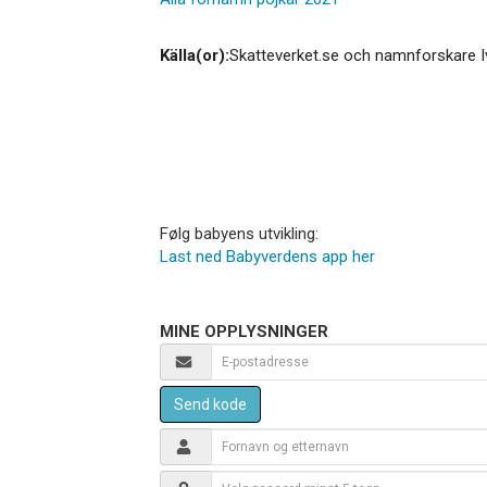
Källa(or):
Skatteverket.se och namnforskare I
Følg babyens utvikling:
Last ned Babyverdens app her
MINE OPPLYSNINGER
Send kode