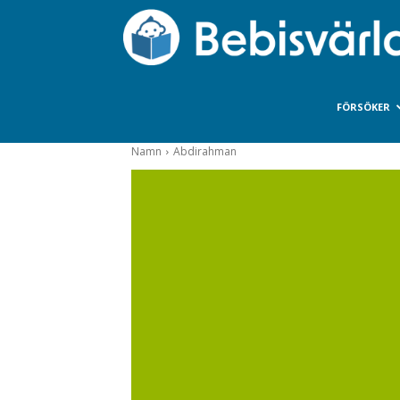
FÖRSÖKER
Namn
Abdirahman