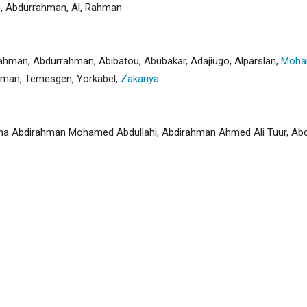
n
,
Abdurrahman
,
Al
,
Rahman
rahman
,
Abdurrahman
,
Abibatou
,
Abubakar
,
Adajiugo
,
Alparslan
,
Moh
yman
,
Temesgen
,
Yorkabel
,
Zakariya
kerna Abdirahman Mohamed Abdullahi, Abdirahman Ahmed Ali Tuur, A