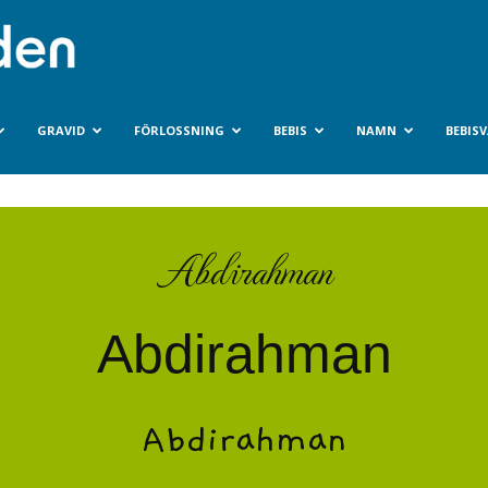
Bebisvarlden.se
GRAVID
FÖRLOSSNING
BEBIS
NAMN
BEBIS
Abdirahman
Abdirahman
Abdirahman