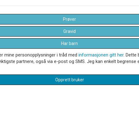
Prøver
Gravid
Har barn
dler mine personopplysninger i tråd med
informasjonen gitt her
. Dette 
iktigste partnere, også via e-post og SMS. Jeg kan enkelt begrense el
Opprett bruker