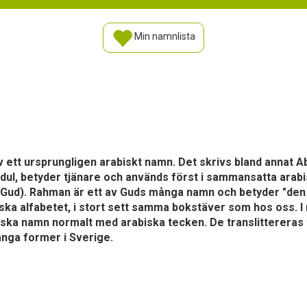
Min namnlista
 ett ursprungligen arabiskt namn. Det skrivs bland annat 
dul, betyder tjänare och används först i sammansatta arab
Gud). Rahman är ett av Guds många namn och betyder "den 
ska alfabetet, i stort sett samma bokstäver som hos oss.
ska namn normalt med arabiska tecken. De translittereras ti
nga former i Sverige.