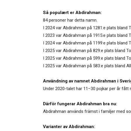
Så populært er Abdirahman:
84 personer har detta namn.
I 2024 var Abdirahman på 1281:e plats bland 
I 2023 var Abdirahman på 1915:e plats bland T
I 2024 var Abdirahman på 1199:e plats bland 
I 2025 var Abdirahman på 829:e plats bland To
I 2025 var Abdirahman på 599:e plats bland T
I 2025 var Abdirahman på 583:e plats bland Al
Användning av namnet Abdirahman i Sveri
Under 2020-talet har 11–30 pojkar per år fått
Därför fungerar Abdirahman bra nu:
Abdirahman används främst i familjer med som
Varianter av Abdirahman: