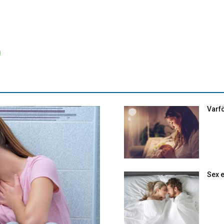
Varfö
Sex e