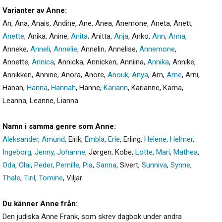
Varianter av Anne:
An
,
Ana
,
Anais
,
Andine
,
Ane
,
Anea
,
Anemone
,
Aneta
,
Anett
,
Anette
,
Anika
,
Anine
,
Anita
,
Anitta
,
Anja
,
Anko
,
Ann
,
Anna
,
Anneke
,
Anneli
,
Annelie
,
Annelin
,
Annelise
,
Annemone
,
Annette
,
Annica
,
Annicka
,
Annicken
,
Anniina
,
Annika
,
Annike
,
Annikken
,
Annine
,
Anora
,
Anore
,
Anouk
,
Anya
,
Arn
,
Arne
,
Arni
,
Hanan
,
Hanna
,
Hannah
,
Hanne
,
Kariann
,
Karianne
,
Karna
,
Leanna
,
Leanne
,
Lianna
Namn i samma genre som Anne:
Aleksander
,
Amund
,
Eirik
,
Embla
,
Erle
,
Erling
,
Helene
,
Helmer
,
Ingeborg
,
Jenny
,
Johanne
,
Jørgen
,
Kobe
,
Lotte
,
Mari
,
Mathea
,
Oda
,
Olai
,
Peder
,
Pernille
,
Pia
,
Sanna
,
Sivert
,
Sunniva
,
Synne
,
Thale
,
Tiril
,
Tomine
,
Viljar
Du känner Anne från:
Den judiska Anne Frank, som skrev dagbok under andra