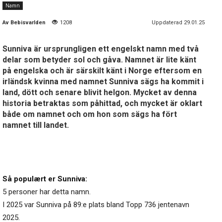
Namn
Av
Bebisvarlden
1208
Uppdaterad 29.01.25
Sunniva är ursprungligen ett engelskt namn med två
delar som betyder sol och gåva. Namnet är lite känt
på engelska och är särskilt känt i Norge eftersom en
irländsk kvinna med namnet Sunniva sägs ha kommit i
land, dött och senare blivit helgon. Mycket av denna
historia betraktas som påhittad, och mycket är oklart
både om namnet och om hon som sägs ha fört
namnet till landet.
Så populært er Sunniva:
5 personer har detta namn.
I 2025 var Sunniva på 89:e plats bland Topp 736 jentenavn
2025.