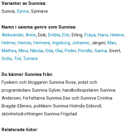
Varianter av Sunniva:
Suniva
,
Synne
,
Synnøve
Namn i samma genre som Sunniva:
Aleksander
,
Anne
,
Eirik
,
Embla
,
Erle
,
Erling
,
Frøya
,
Hans
,
Helene
,
Helmer
,
Hennie
,
Hermine
,
Ingeborg
,
Johanne
,
Jørgen
,
Mari
,
Mathea
,
Mina
,
Nikolai
,
Oda
,
Olai
,
Peder
,
Pernille
,
Sanna
,
Sivert
,
Sofie
,
Tiril
,
Tomine
Du känner Sunniva från:
Fysikern och bloggaren Sunniva Rose, präst och
programledare Sunniva Gylver, handbollsspelaren Sunniva
Andersen, författarna Sunniva Dee och Sunniva Cristina
Bragdø-Ellenes, politikern Sunniva Holmås Eidsvoll,
skönhetsdrottningen Sunniva Frigstad.
Relaterade listor: