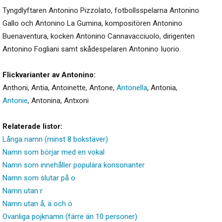
Tyngdlyftaren Antonino Pizzolato, fotbollsspelarna Antonino
Gallo och Antonino La Gumina, kompositören Antonino
Buenaventura, kocken Antonino Cannavacciuolo, dirigenten
Antonino Fogliani samt skådespelaren Antonino Iuorio.
Flickvarianter av Antonino:
Anthoni
,
Antia
,
Antoinette
,
Antone
,
Antonella
,
Antonia
,
Antonie
,
Antonina
,
Antxoni
Relaterade listor:
Långa namn (minst 8 bokstäver)
Namn som börjar med en vokal
Namn som innehåller populära konsonanter
Namn som slutar på o
Namn utan r
Namn utan å, ä och ö
Ovanliga pojknamn (färre än 10 personer)