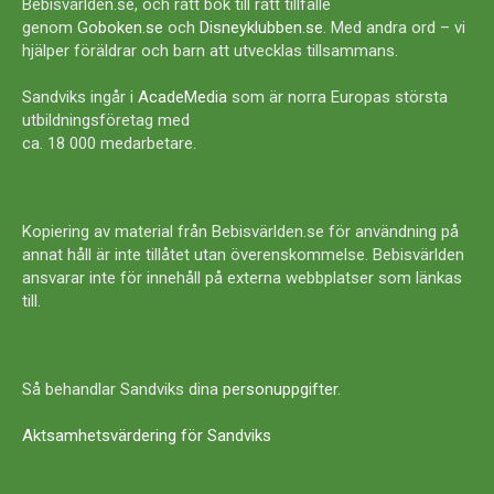
Bebisvärlden.se, och rätt bok till rätt tillfälle
genom
Goboken.se
och
Disneyklubben.se
. Med andra ord – vi
hjälper föräldrar och barn att utvecklas tillsammans.
Sandviks ingår i
AcadeMedia
som är norra Europas största
utbildningsföretag med
ca. 18 000 medarbetare.
Kopiering av material från Bebisvärlden.se för användning på
annat håll är inte tillåtet utan överenskommelse. Bebisvärlden
ansvarar inte för innehåll på externa webbplatser som länkas
till.
Så behandlar Sandviks dina
personuppgifter
.
Aktsamhetsvärdering för Sandviks