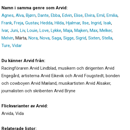
Namn i samma genre som Arvid:
Agnes
,
Alva
,
Bjørn
,
Dante
,
Ebba
,
Edvin
,
Elise
,
Elvira
,
Emil
,
Emilia
,
Frank
,
Freja
,
Gustav
,
Hedda
,
Hilda
,
Hjalmar
,
Ilse
,
Ingrid
,
Isak
,
Ivar
,
Juni
,
Liv
,
Louie
,
Love
,
Lykke
,
Maja
,
Majken
,
Max
,
Melker
,
Melvin
,
Märta
,
Nora
,
Nova
,
Saga
,
Sigge
,
Sigrid
,
Sixten
,
Stella
,
Ture
,
Vidar
Du känner Arvid från:
Racingföraren Arvid Lindblad, musikern och dirigenten Arvid
Engegård, artisterna Arvid Eikevik och Arvid Fougstedt, bonden
och cowboyen Arvid Mæland, musikartisten Arvid Alsaker,
journalisten och skribenten Arvid Bryne
Flickvarianter av Arvid:
Arvida
,
Vida
Relaterade listor: