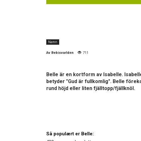
Namn
Av
Bebisvarlden
711
Belle är en kortform av Isabelle. Isabel
betyder "Gud är fullkomlig". Belle för
rund höjd eller liten fjälltopp/fjällknöl.
Så populært er Belle: