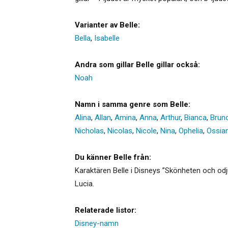
Varianter av Belle:
Bella
,
Isabelle
Andra som gillar Belle gillar också:
Noah
Namn i samma genre som Belle:
Alina
,
Allan
,
Amina
,
Anna
,
Arthur
,
Bianca
,
Brun
Nicholas
,
Nicolas
,
Nicole
,
Nina
,
Ophelia
,
Ossia
Du känner Belle från:
Karaktären Belle i Disneys ”Skönheten och odju
Lucia.
Relaterade listor:
Disney-namn