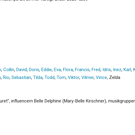
o
,
Collin
,
David
,
Doris
,
Eddie
,
Eva
,
Flora
,
Francis
,
Fred
,
Idris
,
Inez
,
Karl
,
n
,
Rio
,
Sebastian
,
Tilda
,
Todd
,
Tom
,
Viktor
,
Vilmer
,
Vince
,
Zelda
ret”, influencern Belle Delphine (Mary-Belle Kirschner), musikgruppen