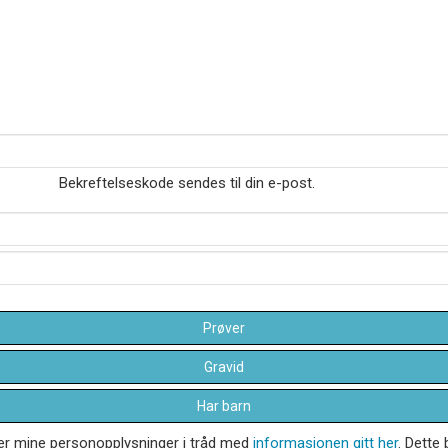
Bekreftelseskode sendes til din e-post.
Prøver
Gravid
Har barn
dler mine personopplysninger i tråd med
informasjonen gitt her
. Dette 