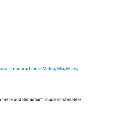
Kevin
,
Leonora
,
Lionel
,
Mateo
,
Mia
,
Milian
,
 ”Belle and Sebastian”, musikartisten Belle