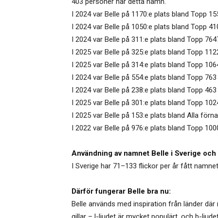
403 personer har detta namn.
I 2024 var Belle på 1170:e plats bland Topp 15
I 2024 var Belle på 1050:e plats bland Topp 4
I 2024 var Belle på 311:e plats bland Topp 76
I 2025 var Belle på 325:e plats bland Topp 1122
I 2025 var Belle på 314:e plats bland Topp 106
I 2024 var Belle på 554:e plats bland Topp 763
I 2024 var Belle på 238:e plats bland Topp 46
I 2025 var Belle på 301:e plats bland Topp 102
I 2025 var Belle på 153:e plats bland Alla förn
I 2022 var Belle på 976:e plats bland Topp 100
Användning av namnet Belle i Sverige och 
I Sverige har 71–133 flickor per år fått namne
Därför fungerar Belle bra nu:
Belle används med inspiration från länder där
gillar – l-ljudet är mycket populärt, och b-ljude