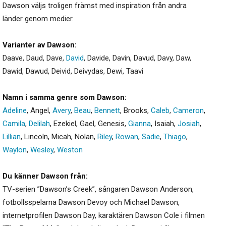
Dawson väljs troligen främst med inspiration från andra
länder genom medier.
Varianter av Dawson:
Daave
,
Daud
,
Dave
,
David
,
Davide
,
Davin
,
Davud
,
Davy
,
Daw
,
Dawid
,
Dawud
,
Deivid
,
Deivydas
,
Dewi
,
Taavi
Namn i samma genre som Dawson:
Adeline
,
Angel
,
Avery
,
Beau
,
Bennett
,
Brooks
,
Caleb
,
Cameron
,
Camila
,
Delilah
,
Ezekiel
,
Gael
,
Genesis
,
Gianna
,
Isaiah
,
Josiah
,
Lillian
,
Lincoln
,
Micah
,
Nolan
,
Riley
,
Rowan
,
Sadie
,
Thiago
,
Waylon
,
Wesley
,
Weston
Du känner Dawson från:
TV-serien ”Dawson’s Creek”, sångaren Dawson Anderson,
fotbollsspelarna Dawson Devoy och Michael Dawson,
internetprofilen Dawson Day, karaktären Dawson Cole i filmen