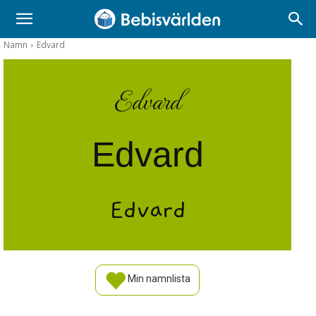
Namn
Edvard
Edvard
Edvard
Edvard
Min namnlista