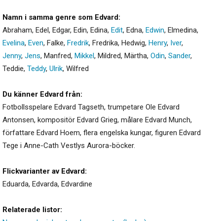
Namn i samma genre som Edvard:
Abraham
,
Edel
,
Edgar
,
Edin
,
Edina
,
Edit
,
Edna
,
Edwin
,
Elmedina
,
Evelina
,
Even
,
Falke
,
Fredrik
,
Fredrika
,
Hedwig
,
Henry
,
Iver
,
Jenny
,
Jens
,
Manfred
,
Mikkel
,
Mildred
,
Märtha
,
Odin
,
Sander
,
Teddie
,
Teddy
,
Ulrik
,
Wilfred
Du känner Edvard från:
Fotbollsspelare Edvard Tagseth, trumpetare Ole Edvard
Antonsen, kompositör Edvard Grieg, målare Edvard Munch,
författare Edvard Hoem, flera engelska kungar, figuren Edvard
Tege i Anne-Cath Vestlys Aurora-böcker.
Flickvarianter av Edvard:
Eduarda
,
Edvarda
,
Edvardine
Relaterade listor: