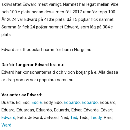
skrivsättet Edward mest vanligt. Namnet har legat mellan 90:e
och 100:e plats sedan dess, men föll 2017 utanför topp 100.
År 2024 var Edvard på 410:e plats, då 15 pojkar fick namnet.
Samma år fick 24 pojkar namnet Edward, som låg på 304:e
plats.
Edvard är ett populärt namn för barn i Norge nu.
Därför fungerar Edvard bra nu:
Edvard har konsonanterna d och v och börjar på e. Alla dessa
är drag som vi ser i populära namn nu.
Varianter av Edvard:
Duarte
,
Ed
,
Edd
,
Eddie
,
Eddy
,
Edo
,
Edoardo
,
Edoardo
,
Edouard
,
Eduard
,
Eduardas
,
Eduardo
,
Eduards
,
Edvar
,
Edvarda
,
Edvart
,
Edward
,
Eetu
,
Jetvard
,
Jetvord
,
Ned
,
Ted
,
Tedd
,
Teddy
,
Vard
,
Ward