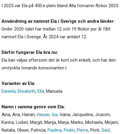
I 2025 var Ela på 450:e plats bland Alla förnamn flickor 2025.
Användning av namnet Ela i Sverige och andra länder:
Under 2020-talet har mellan 12 och 19 flickor per år fått
namnet Ela i Sverige. År 2024 var antalet 12.
Därför fungerar Ela bra nu:
Ela kan väljas eftersom det är kort och enkelt, och har den
omtyckta tonande konsonanten l.
Varianter av Ela:
Daniela
,
Elisabeth
,
Ella
,
Manuela
Namn i samma genre som Ela:
Aina
,
Ana
,
Hanan
,
Hasan
,
Isa
,
Ivana
,
Jacqueline
,
Joacim
,
Karina
,
Lisbet
,
Margit
,
Marija
,
Marja
,
Marko
,
Michaela
,
Mirjam
,
Natalia
,
Oliwer
,
Patricia
,
Paulina
,
Peder
,
Pierre
,
Piotr
,
Said
,