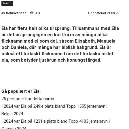
Namn
Av
Bebisvarlden
384
Uppdaterad 21.08.25
Ela har flera helt olika ursprung. Tillsammans med Ella
är det ursprungligen en kortform av många olika
flicknamn med el som del, såsom Elisabeth, Manuela
och Daniela, där många har biblisk bakgrund. Ela är
också ett turkiskt flicknamn från det turkiska ordet
ela, som betyder ljusbrun och honungsfärgad.
Så populært er Ela:
76 personer har detta namn.
I 2024 var Ela på 249:e plats bland Topp 1555 jentenavn i
Belgia 2024.
I 2024 var Ela på 1231:e plats bland Topp 4103 jentenavn i
Canada 2024.