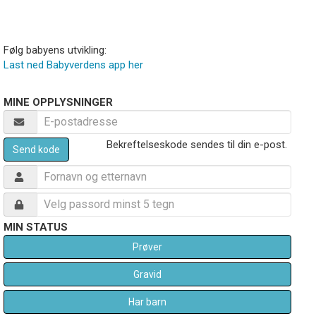
Følg babyens utvikling:
Last ned Babyverdens app her
MINE OPPLYSNINGER
Bekreftelseskode sendes til din e-post.
Send kode
MIN STATUS
Prøver
Gravid
Har barn