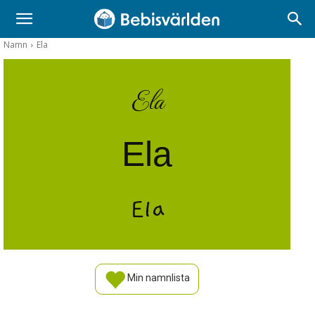
Namn
Ela
Ela
Ela
Ela
Min namnlista