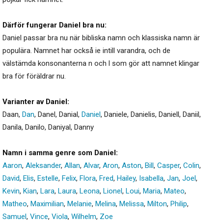
Därför fungerar Daniel bra nu:
Daniel passar bra nu när bibliska namn och klassiska namn är
populära. Namnet har också ie intill varandra, och de
välstämda konsonanterna n och l som gör att namnet klingar
bra för föräldrar nu.
Varianter av Daniel:
Daan
,
Dan
,
Danel
,
Danial
,
Daniel
,
Daniele
,
Danielis
,
Daniell
,
Daniil
,
Danila
,
Danilo
,
Daniyal
,
Danny
Namn i samma genre som Daniel:
Aaron
,
Aleksander
,
Allan
,
Alvar
,
Aron
,
Aston
,
Bill
,
Casper
,
Colin
,
David
,
Elis
,
Estelle
,
Felix
,
Flora
,
Fred
,
Hailey
,
Isabella
,
Jan
,
Joel
,
Kevin
,
Kian
,
Lara
,
Laura
,
Leona
,
Lionel
,
Loui
,
Maria
,
Mateo
,
Matheo
,
Maximilian
,
Melanie
,
Melina
,
Melissa
,
Milton
,
Philip
,
Samuel
,
Vince
,
Viola
,
Wilhelm
,
Zoe