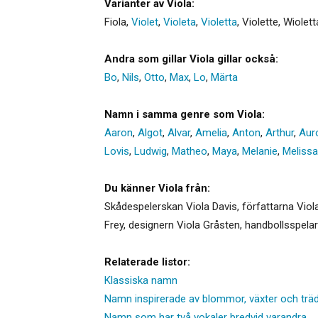
Varianter av Viola:
Fiola
,
Violet
,
Violeta
,
Violetta
,
Violette
,
Wiolett
Andra som gillar Viola gillar också:
Bo
,
Nils
,
Otto
,
Max
,
Lo
,
Märta
Namn i samma genre som Viola:
Aaron
,
Algot
,
Alvar
,
Amelia
,
Anton
,
Arthur
,
Aur
Lovis
,
Ludwig
,
Matheo
,
Maya
,
Melanie
,
Melissa
Du känner Viola från:
Skådespelerskan Viola Davis, författarna Viola
Frey, designern Viola Gråsten, handbollsspelar
Relaterade listor:
Klassiska namn
Namn inspirerade av blommor, växter och trä
Namn som har två vokaler bredvid varandra