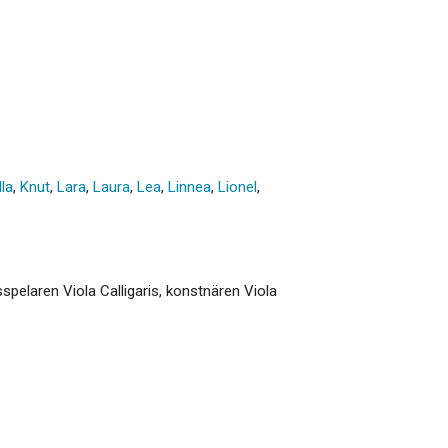
lla
,
Knut
,
Lara
,
Laura
,
Lea
,
Linnea
,
Lionel
,
spelaren Viola Calligaris, konstnären Viola