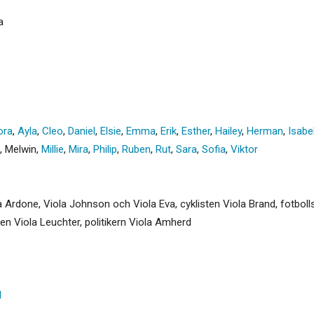
a
ora
,
Ayla
,
Cleo
,
Daniel
,
Elsie
,
Emma
,
Erik
,
Esther
,
Hailey
,
Herman
,
Isabe
,
Melwin
,
Millie
,
Mira
,
Philip
,
Ruben
,
Rut
,
Sara
,
Sofia
,
Viktor
 Ardone, Viola Johnson och Viola Eva, cyklisten Viola Brand, fotbolls
en Viola Leuchter, politikern Viola Amherd
d