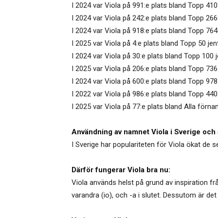
I 2024 var Viola på 991:e plats bland Topp 41
I 2024 var Viola på 242:e plats bland Topp 266
I 2024 var Viola på 918:e plats bland Topp 76
I 2025 var Viola på 4:e plats bland Topp 50 jen
I 2024 var Viola på 30:e plats bland Topp 100 j
I 2025 var Viola på 206:e plats bland Topp 73
I 2024 var Viola på 600:e plats bland Topp 978
I 2022 var Viola på 986:e plats bland Topp 440
I 2025 var Viola på 77:e plats bland Alla förna
Användning av namnet Viola i Sverige och 
I Sverige har populariteten för Viola ökat de s
Därför fungerar Viola bra nu:
Viola används helst på grund av inspiration fr
varandra (io), och -a i slutet. Dessutom är 