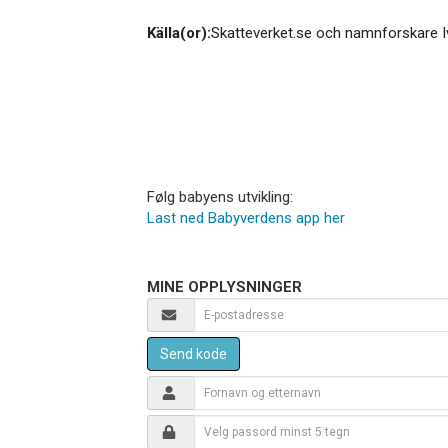
Källa(or):
Skatteverket.se och namnforskare I
Følg babyens utvikling:
Last ned Babyverdens app her
MINE OPPLYSNINGER
Send kode