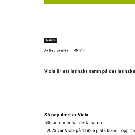
Namn
Av
Bebisvarlden
814
Viola är ett latinskt namn på det latins
Så populært er Viola:
536 personer har detta namn.
I 2023 var Viola på 1182:e plats bland Topp 15