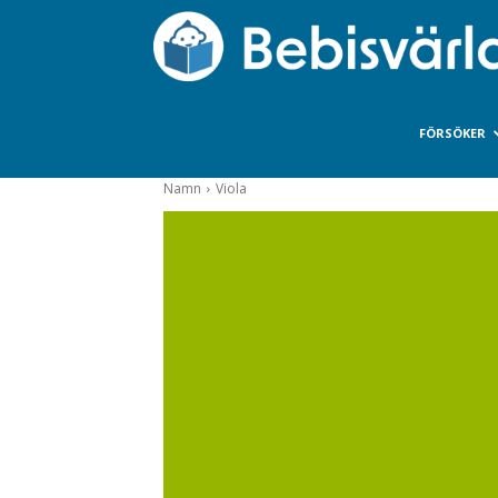
FÖRSÖKER
Namn
Viola