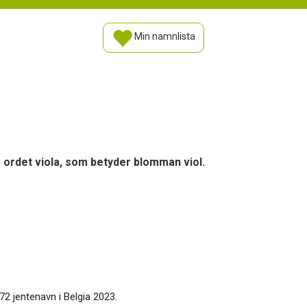
Min namnlista
ka ordet viola, som betyder blomman viol.
72 jentenavn i Belgia 2023.