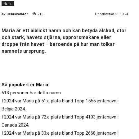
Namn
Av
Bebisvarlden
715
Uppdaterad 21.10.24
Maria är ett bibliskt namn och kan betyda älskad, stor
och stark, havets stjärna, upprorsmakare eller
droppe från havet – beroende på hur man tolkar
namnets ursprung.
Så populært er Maria:
613 personer har detta namn.
I 2024 var Maria på 51:e plats bland Topp 1555 jentenavn i
Belgia 2024.
I 2024 var Maria på 72:e plats bland Topp 4103 jentenavn i
Canada 2024.
I 2024 var Maria på 33:e plats bland Topp 2668 jentenavn i