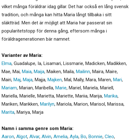
vilket många föräldrar idag gillar. Det har också en lång svensk
tradition, och många kan hitta Maria långt tillbaka i sitt
släktträd. Men det är möjligt att Maria har passerat sin
popularitetstopp för denna gång, eftersom många i
föräldragenerationen bär namnet.
Varianter av Maria:
Elma
,
Guadalupe
,
Ia
,
Lisamari
,
Lissmarie
,
Madicken
,
Madikken
,
Mae
,
Mai
,
Maia
,
Maija
,
Maiken
,
Maila
,
Mailinn
,
Maira
,
Maire
,
Mairi
,
Maj
,
Maja
,
Majja
,
Majken
,
Mal
,
Mally
,
Mara
,
Maren
,
Mari
,
Mariam
,
Marian
,
Maribella
,
Marie
,
Mariel
,
Mariela
,
Mariell
,
Mariella
,
Marielle
,
Marietta
,
Mariette
,
Mariia
,
Marija
,
Marika
,
Mariken
,
Marikken
,
Marilyn
,
Mariola
,
Marion
,
Marisol
,
Marissa
,
Marita
,
Mariya
,
Marja
Namn i samma genre som Maria:
Aaron
,
Algot
,
Alvar
,
Alvin
,
Amelia
,
Ayla
,
Bo
,
Bonnie
,
Cleo
,