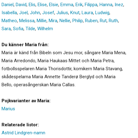
Daniel
,
David
,
Elis
,
Elise
,
Elsie
,
Emma
,
Erik
,
Filippa
,
Hanna
,
Inez
,
Isabella
,
Joel
,
John
,
Josef
,
Julius
,
Knut
,
Laura
,
Ludwig
,
Matheo
,
Melissa
,
Millie
,
Mira
,
Nellie
,
Philip
,
Ruben
,
Rut
,
Ruth
,
Sara
,
Sofia
,
Tilde
,
Wilhelm
Du känner Maria från:
Maria är känd från Bibeln som Jesu mor, sångare Maria Mena,
Maria Arredondo, Maria Haukaas Mittet och Maria Petra,
fotbollsspelaren Maria Thorisdottir, komikern Maria Stavang,
skådespelarna Maria Annette Tanderø Berglyd och Maria
Bello, operasångerskan Maria Callas.
Pojkvarianter av Maria:
Marius
Relaterade listor:
Astrid Lindgren-namn