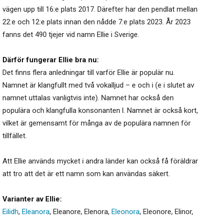
vägen upp till 16:e plats 2017. Därefter har den pendlat mellan
22:e och 12:e plats innan den nådde 7:e plats 2023. År 2023
fanns det 490 tjejer vid namn Ellie i Sverige.
Därför fungerar Ellie bra nu:
Det finns flera anledningar till varför Ellie är populär nu.
Namnet är klangfullt med två vokalljud – e och i (e i slutet av
namnet uttalas vanligtvis inte). Namnet har också den
populära och klangfulla konsonanten l. Namnet är också kort,
vilket är gemensamt för många av de populära namnen för
tillfället.
Att Ellie används mycket i andra länder kan också få föräldrar
att tro att det är ett namn som kan användas säkert.
Varianter av Ellie:
Eilidh
,
Eleanora
,
Eleanore
,
Elenora
,
Eleonora
,
Eleonore
,
Elinor
,