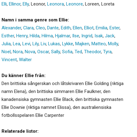
Elli
,
Ellinor
,
Elly
,
Leonor
,
Leonora
,
Leonore
,
Loreen
,
Loreta
Namn i samma genre som Ellie:
Alexander
,
Clara
,
Cleo
,
Dante
,
Edith
,
Ellen
,
Elliot
,
Emilia
,
Ester
,
Esther
,
Henry
,
Hilda
,
Hilma
,
Hjalmar
,
Ilse
,
Ingrid
,
Isak
,
Jack
,
Julia
,
Lea
,
Levi
,
Lily
,
Liv
,
Lukas
,
Lykke
,
Majken
,
Matteo
,
Molly
,
Noel
,
Nora
,
Nova
,
Oscar
,
Sally
,
Sofia
,
Ted
,
Theodor
,
Tyra
,
Vincent
,
Walter
Du känner Ellie från:
Den brittiska sångerskan och låtskrivaren Ellie Golding (riktiga
namn Elena), den brittiska simmaren Ellie Faulkner, den
kanadensiska gymnasten Ellie Black, den brittiska gymnasten
Ellie Downie (riktiga namnet Elissa), den australiensiska
fotbollsspelaren Ellie Carpenter
Relaterade listor: