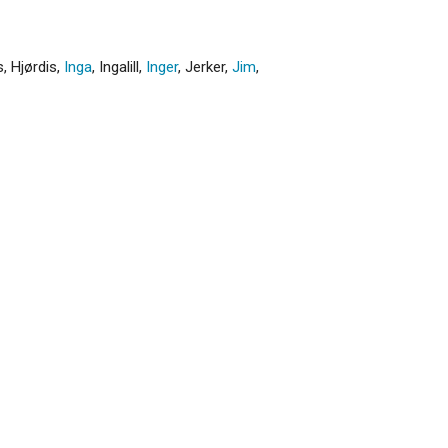
s
,
Hjørdis
,
Inga
,
Ingalill
,
Inger
,
Jerker
,
Jim
,