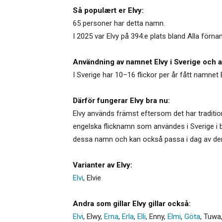
Så populært er Elvy:
65 personer har detta namn.
I 2025 var Elvy på 394:e plats bland Alla förna
Användning av namnet Elvy i Sverige och a
I Sverige har 10–16 flickor per år fått namnet 
Därför fungerar Elvy bra nu:
Elvy används främst eftersom det har traditio
engelska flicknamn som användes i Sverige i bö
dessa namn och kan också passa i dag av den
Varianter av Elvy:
Elvi
,
Elvie
Andra som gillar Elvy gillar också:
Elvi
,
Elwy
,
Erna
,
Erla
,
Elli
,
Enny
,
Elmi
,
Göta
,
Tuwa