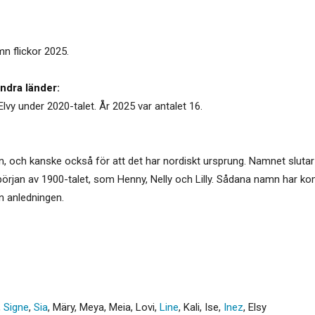
mn flickor 2025.
ndra länder:
Elvy under 2020-talet. År 2025 var antalet 16.
n, och kanske också för att det har nordiskt ursprung. Namnet sluta
rjan av 1900-talet, som Henny, Nelly och Lilly. Sådana namn har komm
 anledningen.
,
Signe
,
Sia
,
Märy
,
Meya
,
Meia
,
Lovi
,
Line
,
Kali
,
Ise
,
Inez
,
Elsy