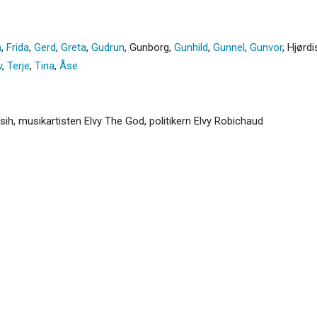
n
,
Frida
,
Gerd
,
Greta
,
Gudrun
,
Gunborg
,
Gunhild
,
Gunnel
,
Gunvor
,
Hjørdi
v
,
Terje
,
Tina
,
Åse
ih, musikartisten Elvy The God, politikern Elvy Robichaud