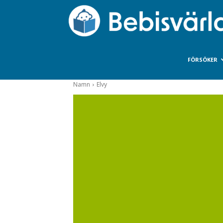
FÖRSÖKER
Namn
Elvy