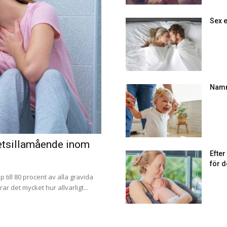
Sex e
Namn
tetsillamående inom
Efte
för d
p till 80 procent av alla gravida
r det mycket hur allvarligt...