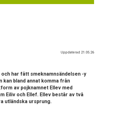
Uppdaterad 21.05.26
lv- och har fått smeknamnsändelsen -y
len kan bland annat komma från
lickform av pojknamnet Ellev med
 Eiliv och Ellef. Ellev består av två
ra utländska ursprung.