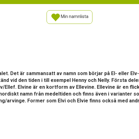
Min namnlista
talet. Det är sammansatt av namn som börjar på El- eller E
änd vid den tiden i till exempel Henny och Nelly. Första de
v/Ellef. Elvine är en kortform av Ellevine. Ellevine är en f
 nordiskt namn från medeltiden och finns även i varianter som
ng/arvinge. Former som Elvi och Elvie finns också med and