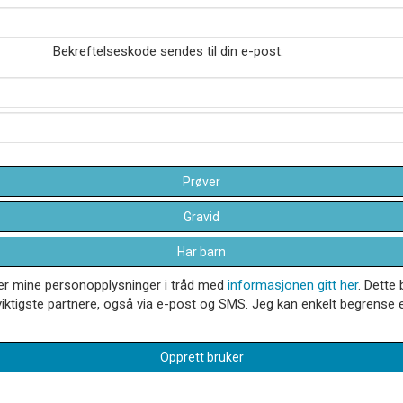
Bekreftelseskode sendes til din e-post.
Prøver
Gravid
Har barn
dler mine personopplysninger i tråd med
informasjonen gitt her
. Dette 
iktigste partnere, også via e-post og SMS. Jeg kan enkelt begrense el
Opprett bruker