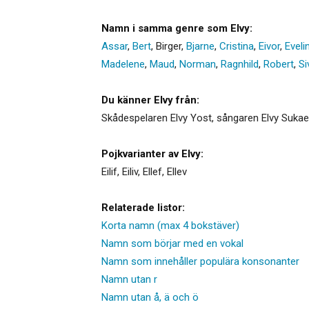
Namn i samma genre som Elvy:
Assar
,
Bert
,
Birger
,
Bjarne
,
Cristina
,
Eivor
,
Eveli
Madelene
,
Maud
,
Norman
,
Ragnhild
,
Robert
,
Si
Du känner Elvy från:
Skådespelaren Elvy Yost, sångaren Elvy Sukaes
Pojkvarianter av Elvy:
Eilif
,
Eiliv
,
Ellef
,
Ellev
Relaterade listor:
Korta namn (max 4 bokstäver)
Namn som börjar med en vokal
Namn som innehåller populära konsonanter
Namn utan r
Namn utan å, ä och ö