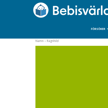
FÖRSÖKER
Namn
Ragnhild