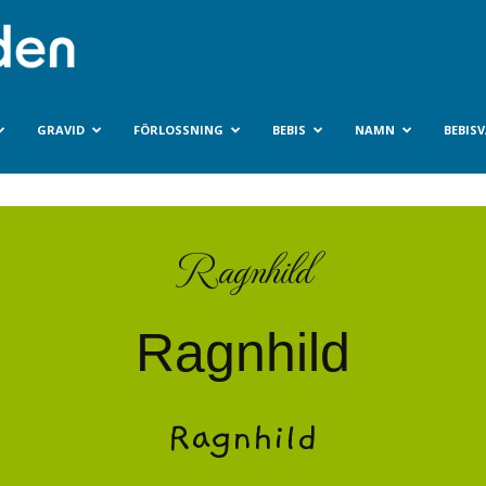
Bebisvarlden.se
GRAVID
FÖRLOSSNING
BEBIS
NAMN
BEBIS
Ragnhild
Ragnhild
Ragnhild