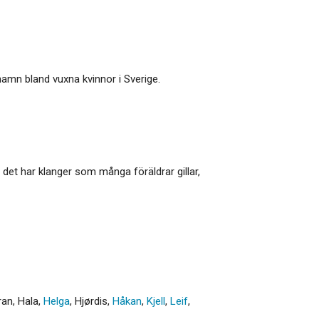
 namn bland vuxna kvinnor i Sverige.
 det har klanger som många föräldrar gillar,
ran
,
Hala
,
Helga
,
Hjørdis
,
Håkan
,
Kjell
,
Leif
,