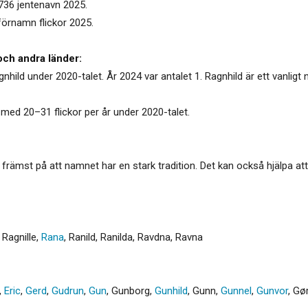
 736 jentenavn 2025.
 förnamn flickor 2025.
och andra länder:
gnhild under 2020-talet. År 2024 var antalet 1. Ragnhild är ett vanligt
 med 20–31 flickor per år under 2020-talet.
rämst på att namnet har en stark tradition. Det kan också hjälpa att
,
Ragnille
,
Rana
,
Ranild
,
Ranilda
,
Ravdna
,
Ravna
,
Eric
,
Gerd
,
Gudrun
,
Gun
,
Gunborg
,
Gunhild
,
Gunn
,
Gunnel
,
Gunvor
,
Gø