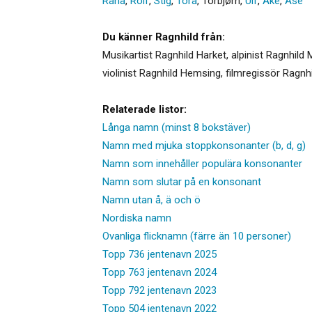
Rana
,
Rolf
,
Stig
,
Tora
,
Torbjørn
,
Ulf
,
Åke
,
Åse
Du känner Ragnhild från:
Musikartist Ragnhild Harket, alpinist Ragnhild
violinist Ragnhild Hemsing, filmregissör Ragn
Relaterade listor:
Långa namn (minst 8 bokstäver)
Namn med mjuka stoppkonsonanter (b, d, g)
Namn som innehåller populära konsonanter
Namn som slutar på en konsonant
Namn utan å, ä och ö
Nordiska namn
Ovanliga flicknamn (färre än 10 personer)
Topp 736 jentenavn 2025
Topp 763 jentenavn 2024
Topp 792 jentenavn 2023
Topp 504 jentenavn 2022