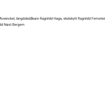
 Mowinckel, längdskidåkare Ragnhild Haga, skidskytt Ragnhild Femstein
hild Nøst Bergem.