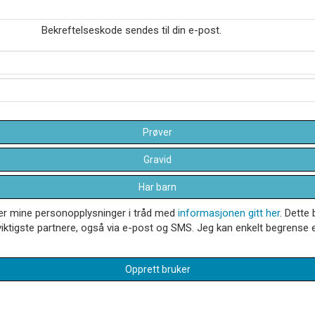
Bekreftelseskode sendes til din e-post.
Prøver
Gravid
Har barn
dler mine personopplysninger i tråd med
informasjonen gitt her
. Dette 
iktigste partnere, også via e-post og SMS. Jeg kan enkelt begrense el
Opprett bruker