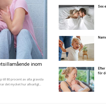
Sex e
Namn
tetsillamående inom
Efte
för d
p till 80 procent av alla gravida
r det mycket hur allvarligt...