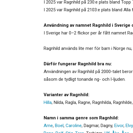
I 2025 var Ragnhild på 230:e plats bland Topp
I 2025 var Ragnhild på 2103:e plats bland Alla
Användning av namnet Ragnhild i Sverige 
I Sverige har 0–2 flickor per år fått namnet Ra
Ragnhild används lite mer för barn i Norge nu,
Därför fungerar Ragnhild bra nu:
Användningen av Ragnhild på 2000-talet beror f
såsom de tydligt tonande ng- och l-ljuden.
Varianter av Ragnhild:
Hilla
,
Nilda
,
Ragla
,
Ragne
,
Ragnhilda
,
Ragnhilde
Namn i samma genre som Ragnhild:
Arne
,
Boel
,
Caroline
,
Dagmar
,
Dagny
,
Eivor
,
Elvy