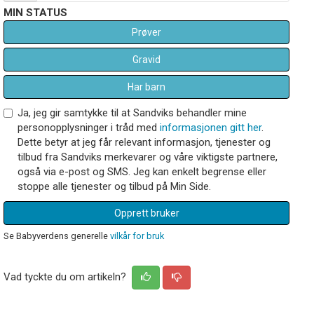
MIN STATUS
Prøver
Gravid
Har barn
Ja, jeg gir samtykke til at Sandviks behandler mine
personopplysninger i tråd med
informasjonen gitt her
.
Dette betyr at jeg får relevant informasjon, tjenester og
tilbud fra Sandviks merkevarer og våre viktigste partnere,
også via e-post og SMS. Jeg kan enkelt begrense eller
stoppe alle tjenester og tilbud på Min Side.
Opprett bruker
Se Babyverdens generelle
vilkår for bruk
Vad tyckte du om artikeln?