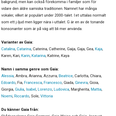
bakgrund, men kan också förekomma i familjer som för
vidare den äldre samiska traditionen. Namnet har många
vokaler, vilket är populärt under 2000-talet. I:et uttalas normalt
som ett j-ljud men ligger nära i-uttalet. G är en av de tonande
konsonanter som är på väg att bli mer använda.
Varianter av Gaia:
Catalina
,
Catarina
,
Caterina
,
Catherine
,
Gaija
,
Gaja
,
Gea
,
Kaja
,
Karen
,
Kari
,
Karin
,
Katarina
,
Katrine
,
Kaya
Namn i samma genre som Gaia:
Alessia
,
Ambra
,
Arianna
,
Azzurra
,
Beatrice
,
Carlotta
,
Chiara
,
Edoardo
,
Fia
,
Francesca
,
Francesco
,
Giada
,
Ginevra
,
Gioia
,
Giorgia
,
Giulia
,
Isabel
,
Lorenzo
,
Ludovica
,
Margherita
,
Mattia
,
Noemi
,
Riccardo
,
Sole
,
Vittoria
Du känner Gaia från: