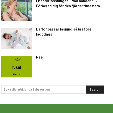
Efter förlossningen – vad händer nu?
Förbered dig för den fjärde trimestern
Därför passar läsning så bra före
läggdags
Naël
Search
Søk i alle artikler på Babyverden