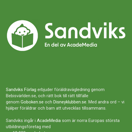
Sandviks Förlag
erbjuder föräldravägledning genom
Bebisvärlden.se, och rätt bok till rätt tillfälle
genom
Goboken.se
och
Disneyklubben.se
. Med andra ord – vi
hjälper föräldrar och barn att utvecklas tillsammans.
Sandviks ingår i
AcadeMedia
som är norra Europas största
utbildningsföretag med