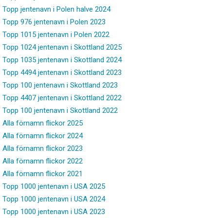
Topp jentenavn i Polen halve 2024
Topp 976 jentenavn i Polen 2023
Topp 1015 jentenavn i Polen 2022
Topp 1024 jentenavn i Skottland 2025
Topp 1035 jentenavn i Skottland 2024
Topp 4494 jentenavn i Skottland 2023
Topp 100 jentenavn i Skottland 2023
Topp 4407 jentenavn i Skottland 2022
Topp 100 jentenavn i Skottland 2022
Alla förnamn flickor 2025
Alla förnamn flickor 2024
Alla förnamn flickor 2023
Alla förnamn flickor 2022
Alla förnamn flickor 2021
Topp 1000 jentenavn i USA 2025
Topp 1000 jentenavn i USA 2024
Topp 1000 jentenavn i USA 2023