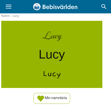
Namn
Lucy
Lucy
Lucy
Lucy
Min namnlista