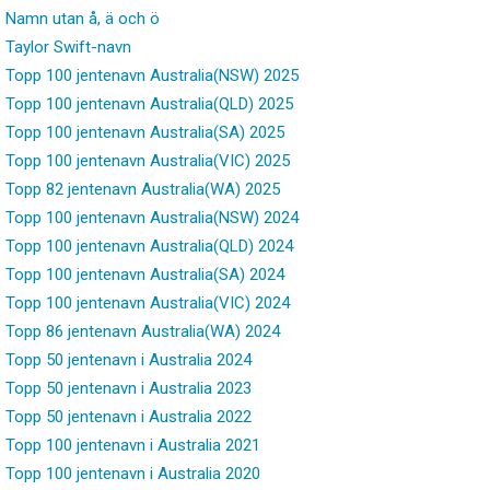
Namn utan å, ä och ö
Taylor Swift-navn
Topp 100 jentenavn Australia(NSW) 2025
Topp 100 jentenavn Australia(QLD) 2025
Topp 100 jentenavn Australia(SA) 2025
Topp 100 jentenavn Australia(VIC) 2025
Topp 82 jentenavn Australia(WA) 2025
Topp 100 jentenavn Australia(NSW) 2024
Topp 100 jentenavn Australia(QLD) 2024
Topp 100 jentenavn Australia(SA) 2024
Topp 100 jentenavn Australia(VIC) 2024
Topp 86 jentenavn Australia(WA) 2024
Topp 50 jentenavn i Australia 2024
Topp 50 jentenavn i Australia 2023
Topp 50 jentenavn i Australia 2022
Topp 100 jentenavn i Australia 2021
Topp 100 jentenavn i Australia 2020