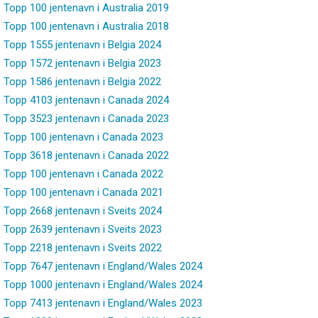
Topp 100 jentenavn i Australia 2019
Topp 100 jentenavn i Australia 2018
Topp 1555 jentenavn i Belgia 2024
Topp 1572 jentenavn i Belgia 2023
Topp 1586 jentenavn i Belgia 2022
Topp 4103 jentenavn i Canada 2024
Topp 3523 jentenavn i Canada 2023
Topp 100 jentenavn i Canada 2023
Topp 3618 jentenavn i Canada 2022
Topp 100 jentenavn i Canada 2022
Topp 100 jentenavn i Canada 2021
Topp 2668 jentenavn i Sveits 2024
Topp 2639 jentenavn i Sveits 2023
Topp 2218 jentenavn i Sveits 2022
Topp 7647 jentenavn i England/Wales 2024
Topp 1000 jentenavn i England/Wales 2024
Topp 7413 jentenavn i England/Wales 2023