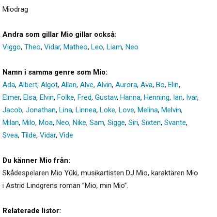
Miodrag
Andra som gillar Mio gillar också:
Viggo
,
Theo
,
Vidar
,
Matheo
,
Leo
,
Liam
,
Neo
Namn i samma genre som Mio:
Ada
,
Albert
,
Algot
,
Allan
,
Alve
,
Alvin
,
Aurora
,
Ava
,
Bo
,
Elin
,
Elmer
,
Elsa
,
Elvin
,
Folke
,
Fred
,
Gustav
,
Hanna
,
Henning
,
Ian
,
Ivar
,
Jacob
,
Jonathan
,
Lina
,
Linnea
,
Loke
,
Love
,
Melina
,
Melvin
,
Milan
,
Milo
,
Moa
,
Neo
,
Nike
,
Sam
,
Sigge
,
Siri
,
Sixten
,
Svante
,
Svea
,
Tilde
,
Vidar
,
Vide
Du känner Mio från:
Skådespelaren Mio Yūki, musikartisten DJ Mio, karaktären Mio
i Astrid Lindgrens roman ”Mio, min Mio”.
Relaterade listor: