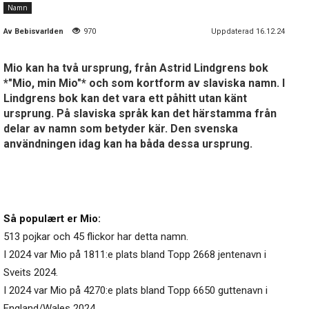
Namn
Av
Bebisvarlden
970
Uppdaterad 16.12.24
Mio kan ha två ursprung, från Astrid Lindgrens bok
*"Mio, min Mio"* och som kortform av slaviska namn. I
Lindgrens bok kan det vara ett påhitt utan känt
ursprung. På slaviska språk kan det härstamma från
delar av namn som betyder kär. Den svenska
användningen idag kan ha båda dessa ursprung.
Så populært er Mio:
513 pojkar och 45 flickor har detta namn.
I 2024 var Mio på 1811:e plats bland Topp 2668 jentenavn i
Sveits 2024.
I 2024 var Mio på 4270:e plats bland Topp 6650 guttenavn i
England/Wales 2024.