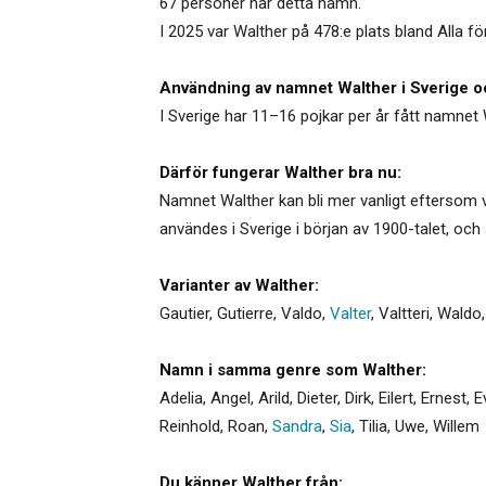
67 personer har detta namn.
I 2025 var Walther på 478:e plats bland Alla f
Användning av namnet Walther i Sverige o
I Sverige har 11–16 pojkar per år fått namnet 
Därför fungerar Walther bra nu:
Namnet Walther kan bli mer vanligt eftersom v
användes i Sverige i början av 1900-talet, och 
Varianter av Walther:
Gautier
,
Gutierre
,
Valdo
,
Valter
,
Valtteri
,
Waldo
Namn i samma genre som Walther:
Adelia
,
Angel
,
Arild
,
Dieter
,
Dirk
,
Eilert
,
Ernest
,
E
Reinhold
,
Roan
,
Sandra
,
Sia
,
Tilia
,
Uwe
,
Willem
Du känner Walther från: