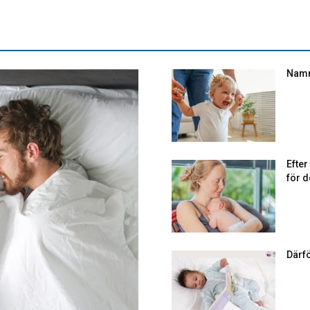
Namn
Efte
för d
Därf