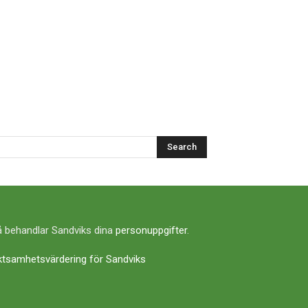
Search
 behandlar Sandviks dina
personuppgifter
.
ktsamhetsvärdering för Sandviks