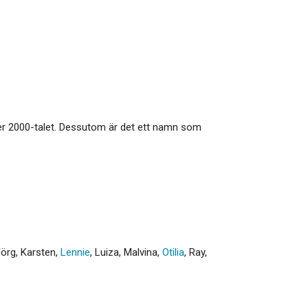
nder 2000-talet. Dessutom är det ett namn som
Jörg
,
Karsten
,
Lennie
,
Luiza
,
Malvina
,
Otilia
,
Ray
,