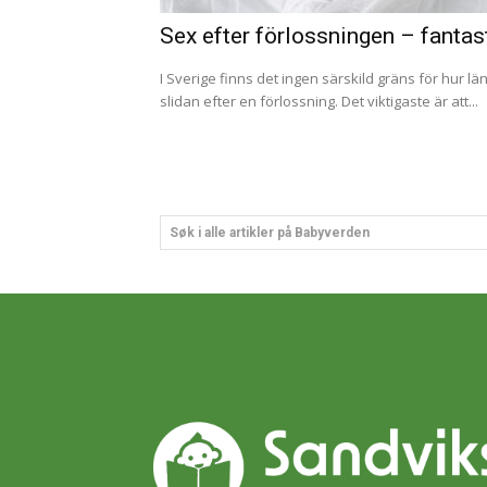
Sex efter förlossningen – fantast
I Sverige finns det ingen särskild gräns för hur l
slidan efter en förlossning. Det viktigaste är att...
Søk i alle artikler på Babyverden