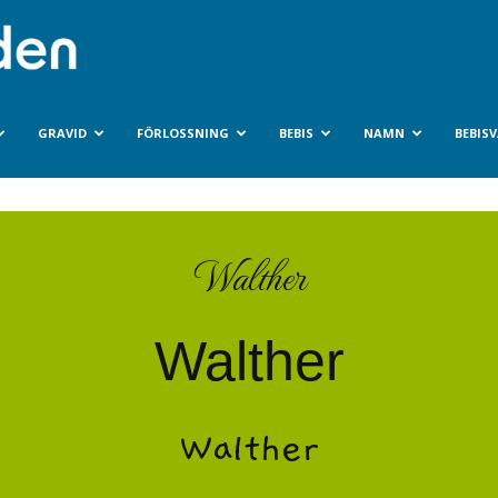
Bebisvarlden.se
GRAVID
FÖRLOSSNING
BEBIS
NAMN
BEBIS
Walther
Walther
Walther