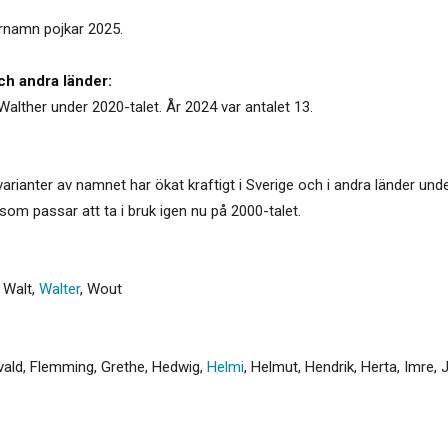
örnamn pojkar 2025.
ch andra länder:
Walther under 2020-talet. År 2024 var antalet 13.
arianter av namnet har ökat kraftigt i Sverige och i andra länder u
som passar att ta i bruk igen nu på 2000-talet.
,
Walt
,
Walter
,
Wout
vald
,
Flemming
,
Grethe
,
Hedwig
,
Helmi
,
Helmut
,
Hendrik
,
Herta
,
Imre
,