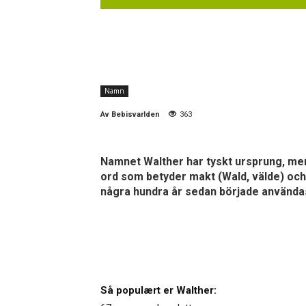
Namn
Av
Bebisvarlden
363
Namnet Walther har tyskt ursprung, men
ord som betyder makt (Wald, välde) och
några hundra år sedan började använd
Så populært er Walther: