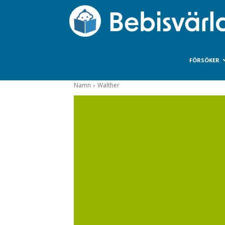
FÖRSÖKER
Namn
Walther