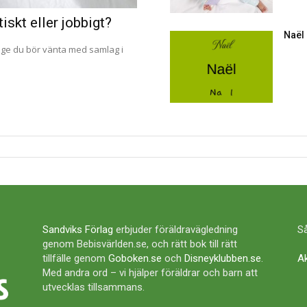
iskt eller jobbigt?
Naël
änge du bör vänta med samlag i
Sandviks Förlag
erbjuder föräldravägledning
Så
genom Bebisvärlden.se, och rätt bok till rätt
tillfälle genom
Goboken.se
och
Disneyklubben.se
.
A
Med andra ord – vi hjälper föräldrar och barn att
utvecklas tillsammans.