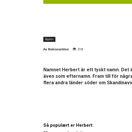
Namn
Av
Bebisvarlden
318
Namnet Herbert är ett tyskt namn. Det 
även som efternamn. Fram till för någ
flera andra länder söder om Skandinav
Så populært er Herbert: