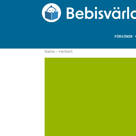
FÖRSÖKER
Namn
Herbert