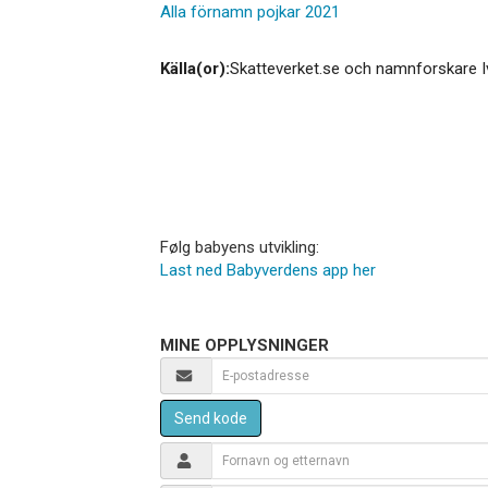
Alla förnamn pojkar 2021
Källa(or):
Skatteverket.se och namnforskare I
Følg babyens utvikling:
Last ned Babyverdens app her
MINE OPPLYSNINGER
Send kode