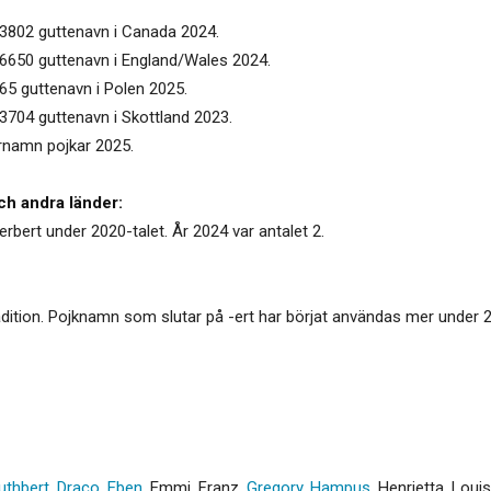
 3802 guttenavn i Canada 2024.
 6650 guttenavn i England/Wales 2024.
965 guttenavn i Polen 2025.
 3704 guttenavn i Skottland 2023.
örnamn pojkar 2025.
ch andra länder:
erbert under 2020-talet. År 2024 var antalet 2.
ition. Pojknamn som slutar på -ert har börjat användas mer under 20
uthbert
,
Draco
,
Eben
,
Emmi
,
Franz
,
Gregory
,
Hampus
,
Henrietta
,
Loui