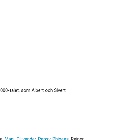
00-talet, som Albert och Sivert.
sa
,
Mani
,
Ollivander
,
Pansy
,
Phineas
,
Rainer
,