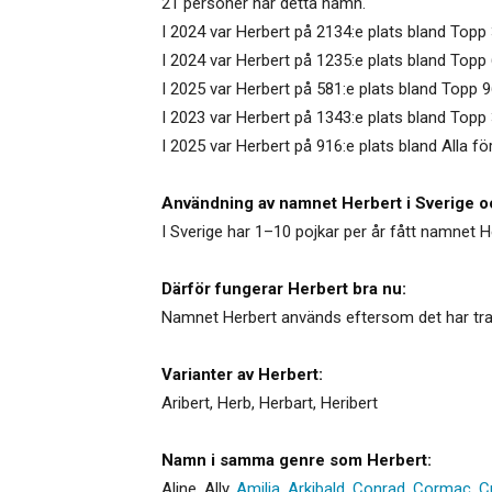
21 personer har detta namn.
I 2024 var Herbert på 2134:e plats bland Topp
I 2024 var Herbert på 1235:e plats bland Topp
I 2025 var Herbert på 581:e plats bland Topp 
I 2023 var Herbert på 1343:e plats bland Topp
I 2025 var Herbert på 916:e plats bland Alla f
Användning av namnet Herbert i Sverige o
I Sverige har 1–10 pojkar per år fått namnet H
Därför fungerar Herbert bra nu:
Namnet Herbert används eftersom det har trad
Varianter av Herbert:
Aribert
,
Herb
,
Herbart
,
Heribert
Namn i samma genre som Herbert:
Aline
,
Ally
,
Amilia
,
Arkibald
,
Conrad
,
Cormac
,
C