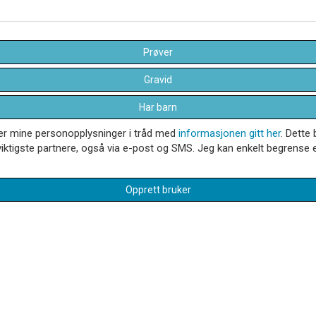
Prøver
Gravid
Har barn
dler mine personopplysninger i tråd med
informasjonen gitt her
. Dette 
iktigste partnere, også via e-post og SMS. Jeg kan enkelt begrense el
Opprett bruker