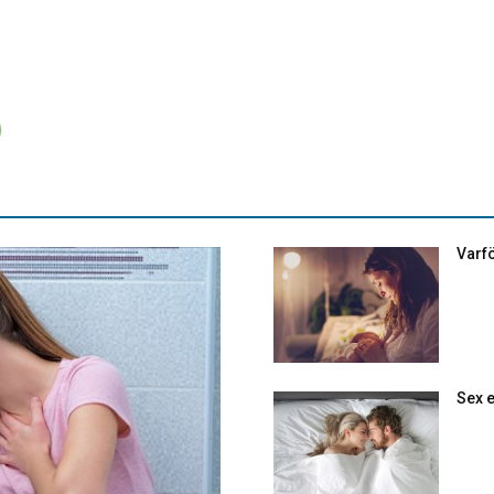
Varfö
Sex e