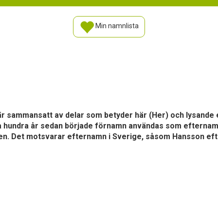
Min namnlista
är sammansatt av delar som betyder här (Her) och lysande e
ra hundra år sedan började förnamn användas som efterna
ien. Det motsvarar efternamn i Sverige, såsom Hansson eft