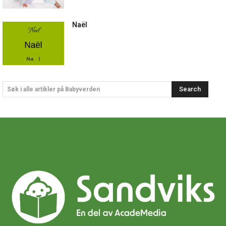
Naël
Search
Søk i alle artikler på Babyverden