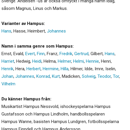
Sverige. Ändelsen -us är också omtyckt i många namn idag,
såsom Magnus, Linus och Markus.
Varianter av Hampus:
Hans
,
Hasse
,
Heimbert
,
Johannes
Namn i samma genre som Hampus:
Ernst
,
Evald
,
Evert
,
Finn
,
Franz
,
Fredrik
,
Gertrud
,
Gilbert
,
Hans
,
Harriet
,
Hedwig
,
Heidi
,
Helma
,
Helmer
,
Helmi
,
Hennie
,
Henri
,
Henrik
,
Hera
,
Herbert
,
Hermine
,
Hilla
,
Hilmer
,
Idde
,
Imre
,
Iselin
,
Johan
,
Johannes
,
Konrad
,
Kurt
,
Madicken
,
Solveig
,
Teodor
,
Tor
,
Vilhelm
Du känner Hampus från:
Musikartist Hampus Nessvold, ishockeyspelarna Hampus
Gustafsson och Hampus Lindholm, handbollsspelaren
Hampus Wanne, basisten Hampus Lundgren, fotbollsspelarna
Hampus Finndell och Hampus Andersson.