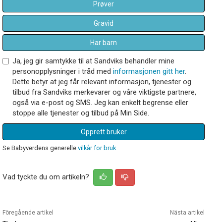
Prøver
Gravid
Har barn
Ja, jeg gir samtykke til at Sandviks behandler mine
personopplysninger i tråd med
informasjonen gitt her
.
Dette betyr at jeg får relevant informasjon, tjenester og
tilbud fra Sandviks merkevarer og våre viktigste partnere,
også via e-post og SMS. Jeg kan enkelt begrense eller
stoppe alle tjenester og tilbud på Min Side.
Opprett bruker
Se Babyverdens generelle
vilkår for bruk
Vad tyckte du om artikeln?
Föregående artikel
Nästa artikel