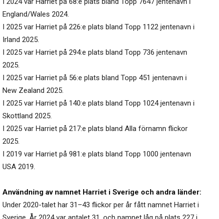
I 2024 var Harriet på 68:e plats bland Topp 7647 jentenavn i
England/Wales 2024.
I 2025 var Harriet på 226:e plats bland Topp 1122 jentenavn i
Irland 2025.
I 2025 var Harriet på 294:e plats bland Topp 736 jentenavn
2025.
I 2025 var Harriet på 56:e plats bland Topp 451 jentenavn i
New Zealand 2025.
I 2025 var Harriet på 140:e plats bland Topp 1024 jentenavn i
Skottland 2025.
I 2025 var Harriet på 217:e plats bland Alla förnamn flickor
2025.
I 2019 var Harriet på 981:e plats bland Topp 1000 jentenavn
USA 2019.
Användning av namnet Harriet i Sverige och andra länder:
Under 2020-talet har 31–43 flickor per år fått namnet Harriet i
Sverige. År 2024 var antalet 31, och namnet låg på plats 227 i