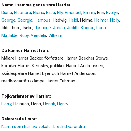
Namn i samma genre som Harriet:
Diana
,
Eleonora
,
Eliana
,
Elisa
,
Elly
,
Emanuel
,
Emmy
,
Erin
,
Evelyn
,
George
,
Georgia
,
Hampus
,
Hedwig
,
Heidi
,
Helma
,
Helmer
,
Holly
,
Idde
,
Imre
,
Iselin
,
Jasmine
,
Johan
,
Judith
,
Konrad
,
Lana
,
Mathilde
,
Ruby
,
Vendela
,
Vilhelm
Du känner Harriet från:
Målare Harriet Backer, författare Harriet Beecher Stowe,
komiker Harriet Kemsley, politiker Harriet Andreassen,
skådespelare Harriet Dyer och Harriet Andersson,
medborgarrättskämpe Harriet Tubman
Pojkvarianter av Harriet:
Harry
,
Heinrich
,
Henri
,
Henrik
,
Henry
Relaterade listor:
Namn som har två vokaler bredvid varandra