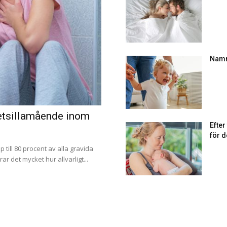
Namn
tetsillamående inom
Efte
för d
p till 80 procent av alla gravida
r det mycket hur allvarligt...