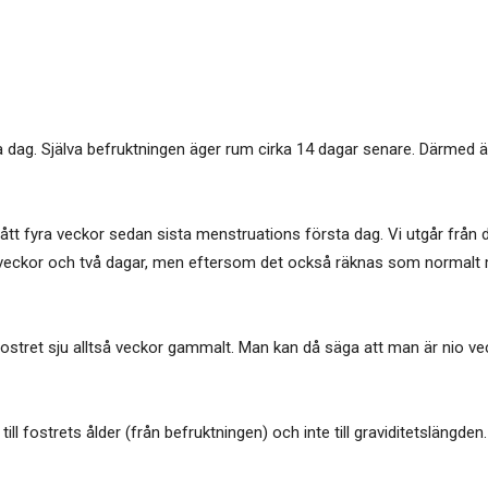
dag. Själva befruktningen äger rum cirka 14 dagar senare. Därmed är
ått fyra veckor sedan sista menstruations första dag. Vi utgår från
40 veckor och två dagar, men eftersom det också räknas som normalt 
 fostret sju alltså veckor gammalt. Man kan då säga att man är nio vec
l fostrets ålder (från befruktningen) och inte till graviditetslängden.