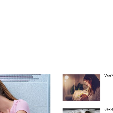
Varfö
Sex e