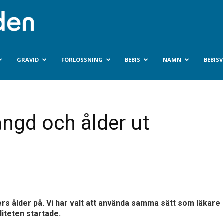
Bebisvarlden.se
GRAVID
FÖRLOSSNING
BEBIS
NAMN
BEBIS
ängd och ålder ut
sters ålder på. Vi har valt att använda samma sätt som läkare
diteten startade.