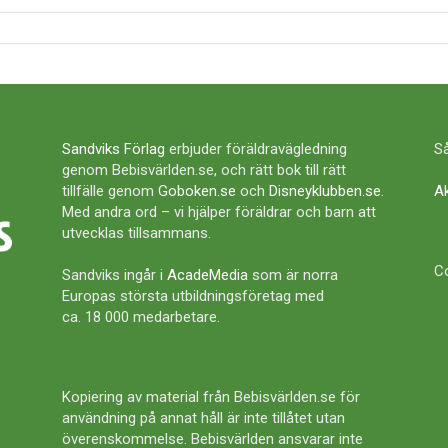
Sandviks Förlag
erbjuder föräldravägledning
Så
genom Bebisvärlden.se, och rätt bok till rätt
tillfälle genom
Goboken.se
och
Disneyklubben.se
.
A
Med andra ord – vi hjälper föräldrar och barn att
utvecklas tillsammans.
Co
Sandviks ingår i
AcadeMedia
som är norra
Europas största utbildningsföretag med
ca. 18 000 medarbetare.
Kopiering av material från Bebisvärlden.se för
användning på annat håll är inte tillåtet utan
överenskommelse. Bebisvärlden ansvarar inte