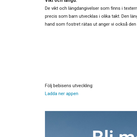
Vikt och längd:
De vikt och längdangivelser som finns i texter
precis som barn utvecklas i olika takt. Den lä
hand som fostret rätas ut anger vi också den 
Följ bebisens utveckling:
Ladda ner appen