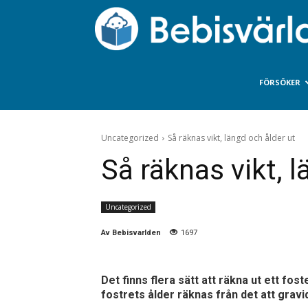
FÖRSÖKER
Uncategorized
Så räknas vikt, längd och ålder ut
Så räknas vikt, l
Uncategorized
Av
Bebisvarlden
1697
Det finns flera sätt att räkna ut ett fo
fostrets ålder räknas från det att gravi