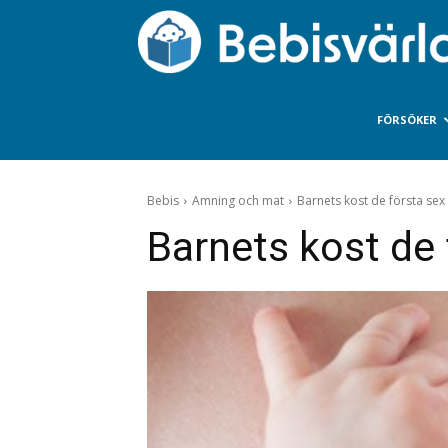
FÖRSÖKER
Bebis
Amning och mat
Barnets kost de första se
Barnets kost de