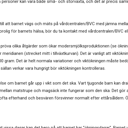
uxna personer kan vara både små- och storväxta, och det är precis sa
 till att barnet vägs och mäts på vårdcentralen/BVC med jämna mella
orolig för barnets hälsa, bör du ta kontakt med vårdcentralen/BVC ell
u pröva olika åtgärder som ökar modersmjölksproduktionen (se öknings
 meridianen (strecket mitt i tillväxtkurvan). Det är vanligt att viktökn
0 gram. Det är helt normala variationer och viktökningen måste be
 sällan verkar vara hungrigt bör viktökningen kontrolleras.
else om barnet går upp i vikt som det ska. Vart tjugonde barn kan d
en mellan matstrupe och magsäck inte fungerar som den ska. Det gör a
 ofta efterhand och besvären försvinner normalt efter ettårsåldern. 
gt vissa dagar kan det bero på att barnet har ”ökningsdagar”. Barn