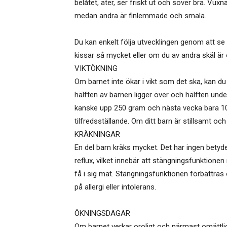
belåtet, äter, ser friskt ut och sover bra. V
medan andra är finlemmade och smala.
Du kan enkelt följa utvecklingen genom att se
kissar så mycket eller om du av andra skäl är 
VIKTÖKNING
Om barnet inte ökar i vikt som det ska, kan d
hälften av barnen ligger över och hälften under
kanske upp 250 gram och nästa vecka bara 10
tilfredsställande. Om ditt barn är stillsamt och
KRÄKNINGAR
En del barn kräks mycket. Det har ingen betyd
reflux, vilket innebär att stängningsfunktion
få i sig mat. Stängningsfunktionen förbättras
på allergi eller intolerans.
ÖKNINGSDAGAR
Om barnet verkar oroligt och närmast omättli