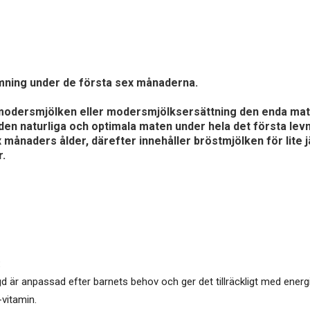
ning under de första sex månaderna.
modersmjölken eller modersmjölksersättning den enda mat
n naturliga och optimala maten under hela det första levn
ex månaders ålder, därefter innehåller bröstmjölken för lite
r.
:
r anpassad efter barnets behov och ger det tillräckligt med energi
-vitamin.