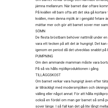
jämna mellanrum. När barnet diar oftare kom
På kvällen vill barn ofta att det ska gå kort
kvällen, men denna mjölk är i gengäld fetare 
mättar mer och gör att barnet sover mer s
SÖMN
De flesta bröstbarn behöver nattmål under en 
vara ett tecken på att det är hungrigt. Det kan 
igenom en period då det utvecklas snabbt på k
PUMPNING
Om den ammande mamman måste vara borta från
På så vis hålls mjölkproduktionen i gång.
TILLÄGGSKOST
Om barnet verkar vara hungrigt även efter täta
är tillräckligt med modersmjölken och öknings
välling eller något annat. För att hålla mjölk
också en fördel om man ger barnet så små por
sover länge. I så fall kan det gå lite långt mel