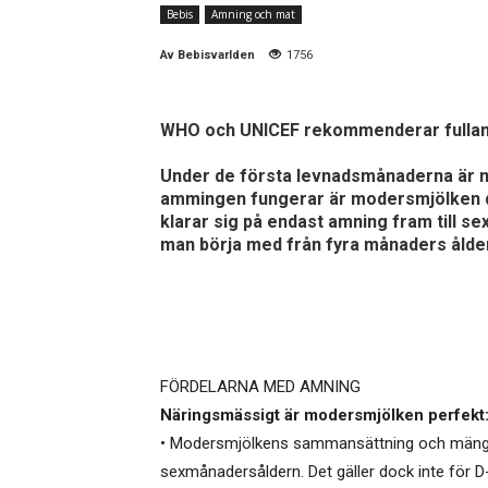
Bebis
Amning och mat
Av
Bebisvarlden
1756
WHO och UNICEF rekommenderar fullam
Under de första levnadsmånaderna är 
ammingen fungerar är modersmjölken de
klarar sig på endast amning fram till s
man börja med från fyra månaders ålde
FÖRDELARNA MED AMNING
Näringsmässigt är modersmjölken perfekt
• Modersmjölkens sammansättning och mängd ä
sexmånadersåldern. Det gäller dock inte för D