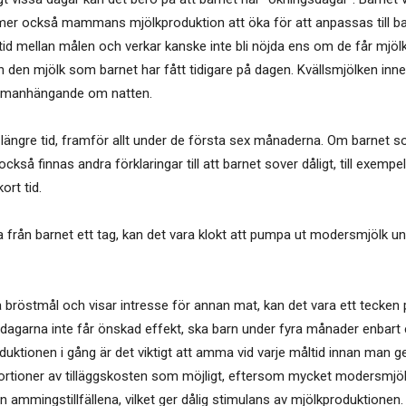
mer också mammans mjölkproduktion att öka för att anpassas till ba
are tid mellan målen och verkar kanske inte bli nöjda ens om de får m
än den mjölk som barnet har fått tidigare på dagen. Kvällsmjölken inn
ammanhängande om natten.
längre tid, framför allt under de första sex månaderna. Om barnet so
också finnas andra förklaringar till att barnet sover dåligt, till exempe
ort tid.
 barnet ett tag, kan det vara klokt att pumpa ut modersmjölk unge
 bröstmål och visar intresse för annan mat, kan det vara ett tecken 
dagarna inte får önskad effekt, ska barn under fyra månader enbart 
produktionen i gång är det viktigt att amma vid varje måltid innan man
tioner av tilläggskosten som möjligt, eftersom mycket modersmjölk
lan ammingstillfällena, vilket ger dålig stimulans av mjölkproduktionen.