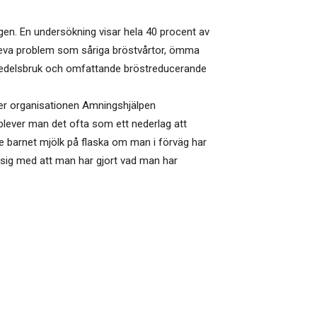
gen. En undersökning visar hela 40 procent av
eva problem som såriga bröstvårtor, ömma
emedelsbruk och omfattande bröstreducerande
ler organisationen Amningshjälpen
upplever man det ofta som ett nederlag att
ge barnet mjölk på flaska om man i förväg har
sig med att man har gjort vad man har