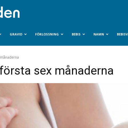
Bebisvarlden.se
GRAVID
FÖRLOSSNING
BEBIS
NAMN
BEBIS
x månaderna
 första sex månaderna