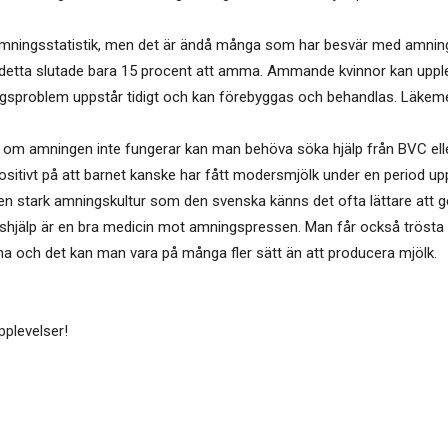
ra amningsstatistik, men det är ändå många som har besvär med amnin
tta slutade bara 15 procent att amma. Ammande kvinnor kan uppl
ningsproblem uppstår tidigt och kan förebyggas och behandlas. Läk
om om amningen inte fungerar kan man behöva söka hjälp från BVC el
se positivt på att barnet kanske har fått modersmjölk under en period 
 en stark amningskultur som den svenska känns det ofta lättare att 
shjälp är en bra medicin mot amningspressen. Man får också trösta 
ma och det kan man vara på många fler sätt än att producera mjölk.
plevelser!