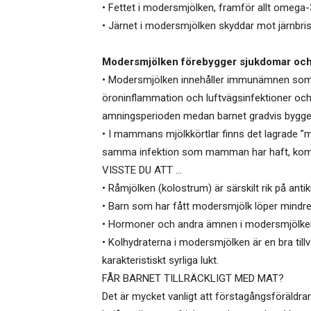
• Fettet i modersmjölken, framför allt omega-
• Järnet i modersmjölken skyddar mot järnbri
Modersmjölken förebygger sjukdomar och
• Modersmjölken innehåller immunämnen som s
öroninflammation och luftvägsinfektioner och gö
amningsperioden medan barnet gradvis bygge
• I mammans mjölkkörtlar finns det lagrade ”m
samma infektion som mamman har haft, kommer 
VISSTE DU ATT …
• Råmjölken (kolostrum) är särskilt rik på ant
• Barn som har fått modersmjölk löper mindre r
• Hormoner och andra ämnen i modersmjölken 
• Kolhydraterna i modersmjölken är en bra til
karakteristiskt syrliga lukt.
FÅR BARNET TILLRÄCKLIGT MED MAT?
Det är mycket vanligt att förstagångsföräldrar