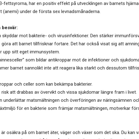
3-fettsyrorna, har en positiv effekt på utvecklingen av barnets hjär
st (anemi) under de första sex levnadsmånaderna.
 besvär:
kyddar mot bakterie- och virusinfektioner. Den stärker immunförsv
ra att barnet tillfrisknar fortare. Det har också visat sig att amning
r upp sitt eget immunsystem.
innesceller” som bildar antikroppar mot de infektioner och sjukdoma
barnet sannolikt inte att reagera lika starkt och dessutom tillfris
ikroppar och celler som kan bekämpa bakterier.
isk att drabbas av övervikt och vissa sjukdomar längre fram i livet.
underlättar matsmältningen och överföringen av näringsämnen och 
lväxtmiljö för en bakterie som främjar matsmältningen, motverkar fö
 är osäkra på om barnet äter, väger och växer som det ska. Du kan va