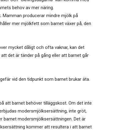
rnets behov av mer näring.
jölk. Mamman producerar mindre mjölk på
ehåller mer mjölkfett som barnet växer på, den
ver mycket dåligt och ofta vaknar, kan det
l att det är tänder på gång eller att barnet går
fär vid den tidpunkt som barnet brukar äta.
på att barnet behöver tilläggskost. Om det inte
erbjudas modersmjölksersättning, inte gröt,
 ger barnet modersmjölksersättningen. Det är
sersättning kommer att resultera i att barnet