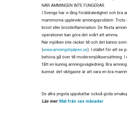
NÄR AMMINGEN INTE FUNGERAR
I Sverige har vi lång föräldraledighet och b
mammorna upplevde amningsproblem. Trots de
bröst eller bröstinflammation. De flesta am
operationer kan göra det svårt att amma.
När mjölken inte räcker till och det känns s
(
www.amningshjalpen.se
). I stället för att 
behöva gå över till modersmjölksersättning. I
fått en kunnig amningsvägledning. Bra amning
kunnat: det viktigaste är att vara en bra mam
De allra yngsta uppskattar också goda smakup
Läs mer:
Mat från sex månader