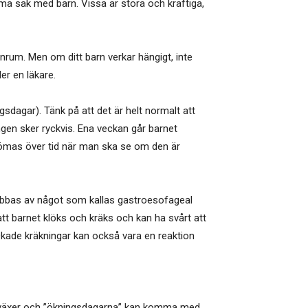
mma sak med barn. Vissa är stora och kraftiga,
nrum. Men om ditt barn verkar hängigt, inte
er en läkare.
dagar). Tänk på att det är helt normalt att
ingen sker ryckvis. Ena veckan går barnet
dömas över tid när man ska se om den är
rabbas av något som kallas gastroesofageal
tt barnet klöks och kräks och kan ha svårt att
Ökade kräkningar kan också vara en reaktion
et växer och ”ökningsdagarna” kan komma med